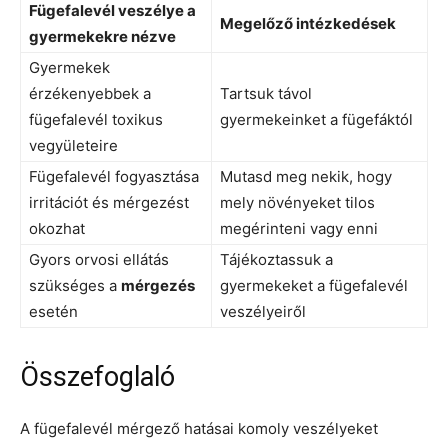
Fügefalevél veszélye a
Megelőző intézkedések
gyermekekre nézve
Gyermekek
érzékenyebbek a
Tartsuk távol
fügefalevél toxikus
gyermekeinket a fügefáktól
vegyületeire
Fügefalevél fogyasztása
Mutasd meg nekik, hogy
irritációt és mérgezést
mely növényeket tilos
okozhat
megérinteni vagy enni
Gyors orvosi ellátás
Tájékoztassuk a
szükséges a
mérgezés
gyermekeket a fügefalevél
esetén
veszélyeiről
Összefoglaló
A fügefalevél mérgező hatásai komoly veszélyeket