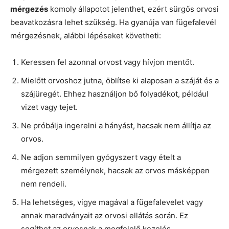
mérgezés
komoly állapotot jelenthet, ezért sürgős orvosi
beavatkozásra lehet szükség. Ha gyanúja van fügefalevél
mérgezésnek, alábbi lépéseket követheti:
Keressen fel azonnal orvost vagy hívjon mentőt.
Mielőtt orvoshoz jutna, öblítse ki alaposan a száját és a
szájüregét. Ehhez használjon bő folyadékot, például
vizet vagy tejet.
Ne próbálja ingerelni a hányást, hacsak nem állítja az
orvos.
Ne adjon semmilyen gyógyszert vagy ételt a
mérgezett személynek, hacsak az orvos másképpen
nem rendeli.
Ha lehetséges, vigye magával a fügefalevelet vagy
annak maradványait az orvosi ellátás során. Ez
segíthet az orvosnak a megfelelő kezelés