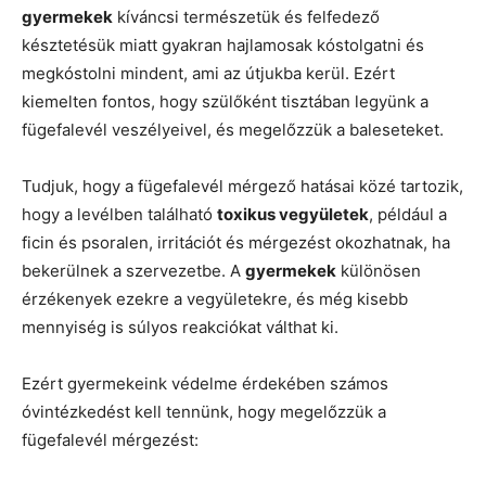
gyermekek
kíváncsi természetük és felfedező
késztetésük miatt gyakran hajlamosak kóstolgatni és
megkóstolni mindent, ami az útjukba kerül. Ezért
kiemelten fontos, hogy szülőként tisztában legyünk a
fügefalevél veszélyeivel, és megelőzzük a baleseteket.
Tudjuk, hogy a fügefalevél mérgező hatásai közé tartozik,
hogy a levélben található
toxikus vegyületek
, például a
ficin és psoralen, irritációt és mérgezést okozhatnak, ha
bekerülnek a szervezetbe. A
gyermekek
különösen
érzékenyek ezekre a vegyületekre, és még kisebb
mennyiség is súlyos reakciókat válthat ki.
Ezért gyermekeink védelme érdekében számos
óvintézkedést kell tennünk, hogy megelőzzük a
fügefalevél mérgezést: