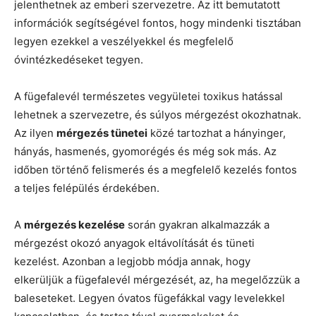
jelenthetnek az emberi szervezetre. Az itt bemutatott
információk segítségével fontos, hogy mindenki tisztában
legyen ezekkel a veszélyekkel és megfelelő
óvintézkedéseket tegyen.
A fügefalevél természetes vegyületei toxikus hatással
lehetnek a szervezetre, és súlyos mérgezést okozhatnak.
Az ilyen
mérgezés tünetei
közé tartozhat a hányinger,
hányás, hasmenés, gyomorégés és még sok más. Az
időben történő felismerés és a megfelelő kezelés fontos
a teljes felépülés érdekében.
A
mérgezés kezelése
során gyakran alkalmazzák a
mérgezést okozó anyagok eltávolítását és tüneti
kezelést. Azonban a legjobb módja annak, hogy
elkerüljük a fügefalevél mérgezését, az, ha megelőzzük a
baleseteket. Legyen óvatos fügefákkal vagy levelekkel