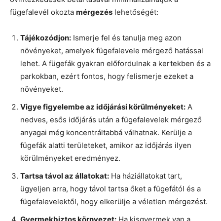
fügefalevél okozta
mérgezés
lehetőségét:
Tájékozódjon:
Ismerje fel és tanulja meg azon
növényeket, amelyek fügefalevele mérgező hatással
lehet. A fügefák gyakran előfordulnak a kertekben és a
parkokban, ezért fontos, hogy felismerje ezeket a
növényeket.
Vigye figyelembe az időjárási körülményeket:
A
nedves, esős időjárás után a fügefalevelek mérgező
anyagai még koncentráltabbá válhatnak. Kerülje a
fügefák alatti területeket, amikor az időjárás ilyen
körülményeket eredményez.
Tartsa távol az állatokat:
Ha háziállatokat tart,
ügyeljen arra, hogy távol tartsa őket a fügefától és a
fügefalevelektől, hogy elkerülje a véletlen mérgezést.
Gyermekbiztos környezet:
Ha kisgyermek van a