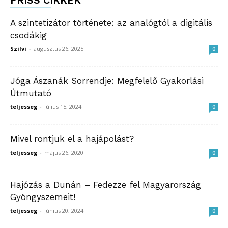
A szintetizátor története: az analógtól a digitális
csodákig
Szilvi
-
augusztus 26, 2025
0
Jóga Ászanák Sorrendje: Megfelelő Gyakorlási
Útmutató
teljesseg
-
július 15, 2024
0
Mivel rontjuk el a hajápolást?
teljesseg
-
május 26, 2020
0
Hajózás a Dunán – Fedezze fel Magyarország
Gyöngyszemeit!
teljesseg
-
június 20, 2024
0