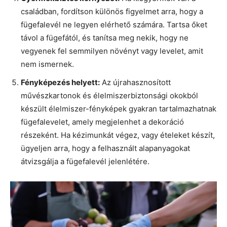
családban, fordítson különös figyelmet arra, hogy a
fügefalevél ne legyen elérhető számára. Tartsa őket
távol a fügefától, és tanítsa meg nekik, hogy ne
vegyenek fel semmilyen növényt vagy levelet, amit
nem ismernek.
Fényképezés helyett:
Az újrahasznosított
művészkartonok és élelmiszerbiztonsági okokból
készült élelmiszer-fényképek gyakran tartalmazhatnak
fügefalevelet, amely megjelenhet a dekoráció
részeként. Ha kézimunkát végez, vagy ételeket készít,
ügyeljen arra, hogy a felhasznált alapanyagokat
átvizsgálja a fügefalevél jelenlétére.