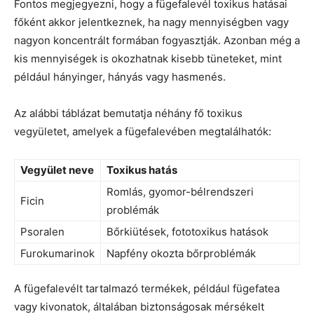
Fontos megjegyezni, hogy a fügefalevél toxikus hatásai
főként akkor jelentkeznek, ha nagy mennyiségben vagy
nagyon koncentrált formában fogyasztják. Azonban még a
kis mennyiségek is okozhatnak kisebb tüneteket, mint
például hányinger, hányás vagy hasmenés.
Az alábbi táblázat bemutatja néhány fő toxikus
vegyületet, amelyek a fügefalevében megtalálhatók:
Vegyület neve
Toxikus hatás
Romlás, gyomor-bélrendszeri
Ficin
problémák
Psoralen
Bőrkiütések, fototoxikus hatások
Furokumarinok
Napfény okozta bőrproblémák
A fügefalevélt tartalmazó termékek, például fügefatea
vagy kivonatok, általában biztonságosak mérsékelt