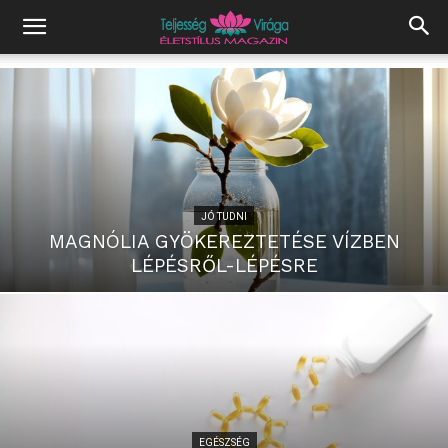
JÓ TUDNI
MAGNÓLIA GYÖKEREZTETÉSE VÍZBEN
LÉPÉSRŐL-LÉPÉSRE
EGÉSZSÉG