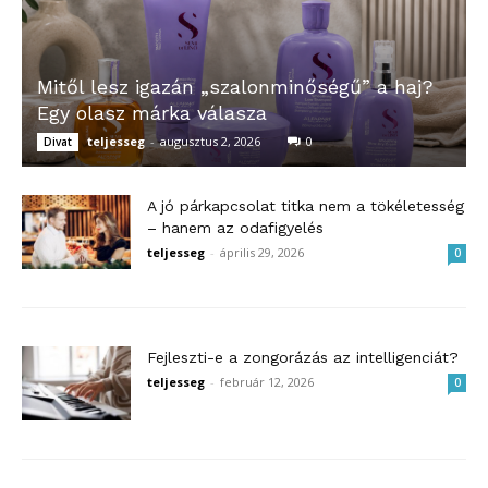
Mitől lesz igazán „szalonminőségű” a haj?
Egy olasz márka válasza
teljesseg
-
augusztus 2, 2026
0
Divat
A jó párkapcsolat titka nem a tökéletesség
– hanem az odafigyelés
teljesseg
-
április 29, 2026
0
Fejleszti-e a zongorázás az intelligenciát?
teljesseg
-
február 12, 2026
0