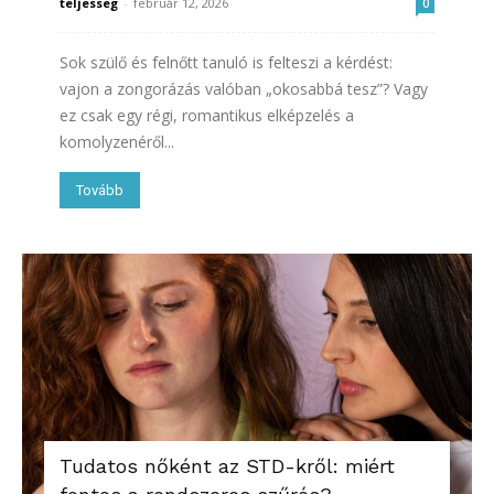
teljesseg
-
február 12, 2026
0
Sok szülő és felnőtt tanuló is felteszi a kérdést:
vajon a zongorázás valóban „okosabbá tesz”? Vagy
ez csak egy régi, romantikus elképzelés a
komolyzenéről...
Tovább
Tudatos nőként az STD-kről: miért