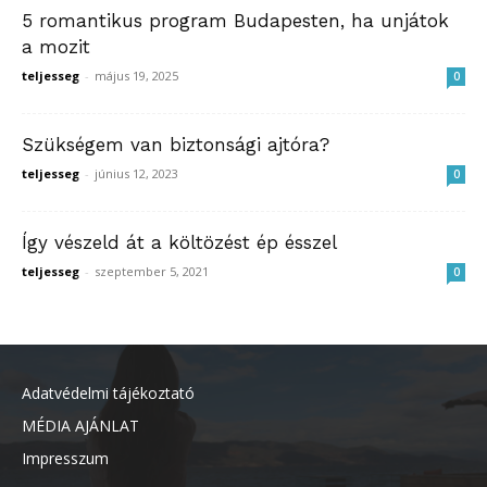
5 romantikus program Budapesten, ha unjátok
a mozit
teljesseg
-
május 19, 2025
0
Szükségem van biztonsági ajtóra?
teljesseg
-
június 12, 2023
0
Így vészeld át a költözést ép ésszel
teljesseg
-
szeptember 5, 2021
0
Adatvédelmi tájékoztató
MÉDIA AJÁNLAT
Impresszum