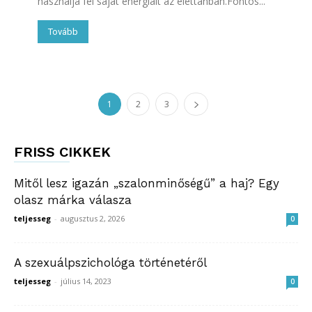
használja fel saját energiáit az élettanban.Fontos...
Tovább
1
2
3
FRISS CIKKEK
Mitől lesz igazán „szalonminőségű” a haj? Egy
olasz márka válasza
teljesseg
-
augusztus 2, 2026
0
A szexuálpszichológa történetéről
teljesseg
-
július 14, 2023
0