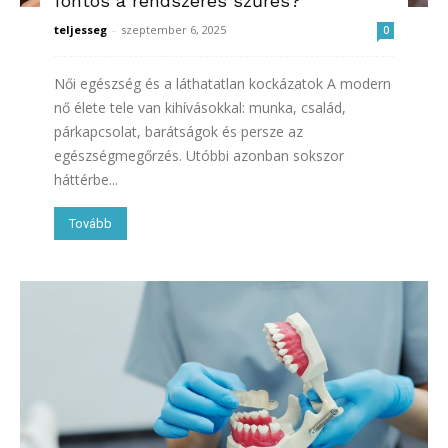
fontos a rendszeres szűrés?
teljesseg
-
szeptember 6, 2025
0
Női egészség és a láthatatlan kockázatok A modern
nő élete tele van kihívásokkal: munka, család,
párkapcsolat, barátságok és persze az
egészségmegőrzés. Utóbbi azonban sokszor
háttérbe...
Tovább