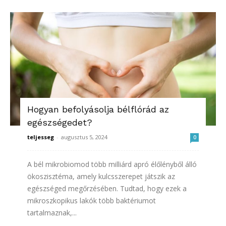
Hogyan befolyásolja bélflórád az
egészségedet?
teljesseg
-
augusztus 5, 2024
0
A bél mikrobiomod több milliárd apró élőlényből álló
ökoszisztéma, amely kulcsszerepet játszik az
egészséged megőrzésében. Tudtad, hogy ezek a
mikroszkopikus lakók több baktériumot
tartalmaznak,...