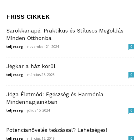
FRISS CIKKEK
Sarokkanapé: Praktikus és Stílusos Megoldás
Minden Otthonba
teljesseg
-
november 21, 2024
0
Jégkár a ház körül
teljesseg
-
március 25, 2023
0
Jóga Életmód: Egészség és Harmónia
Mindennapjainkban
teljesseg
-
július 15, 2024
0
Potencianövelés teázással? Lehetséges!
teljesseg
-
március 15, 2019
0