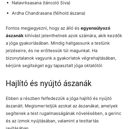
Natavrksasana (táncoló Siva)
Ardha Chandrasana (félhold ászana)
Fontos megjegyezni, hogy az álló és
egyensúlyozó
ászanák
kihívást jelenthetnek azok számára, akik kezdők
a jóga gyakorlásában. Mindig hallgassunk a testünk
jelzéseire, és ne erőltessük túl magunkat. Ha
bizonytalanok vagyunk a gyakorlatok végrehajtásában,
kérjünk segítséget egy tapasztalt jóga oktatótól.
Hajlító és nyújtó ászanák
Ebben a részben felfedezzük a jóga hajlító és nyújtó
ászanáit. Megismertetjük azokat az ászanákat, amelyek
segítenek a test rugalmasságának növelésében, a gerinc
és az izmok nyújtásában, valamint a testtartás
javításában.