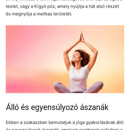
testet, vagy a Kígyó póz, amely nyújtja a hát alsó részét
és megnyitja a mellkas területét.
Álló és egyensúlyozó ászanák
Ebben a szakaszban bemutatjuk a jóga gyakorlásának álló
és egyensúlyozó ászanáit, amelyek segítenek erősíteni a