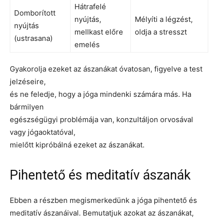
Hátrafelé
Domborított
nyújtás,
Mélyíti a légzést,
nyújtás
mellkast előre
oldja a stresszt
(ustrasana)
emelés
Gyakorolja ezeket az ászanákat óvatosan, figyelve a test
jelzéseire,
és ne feledje, hogy a jóga mindenki számára más. Ha
bármilyen
egészségügyi problémája van, konzultáljon orvosával
vagy jógaoktatóval,
mielőtt kipróbálná ezeket az ászanákat.
Pihentető és meditatív ászanák
Ebben a részben megismerkedünk a jóga pihentető és
meditatív ászanáival. Bemutatjuk azokat az ászanákat,