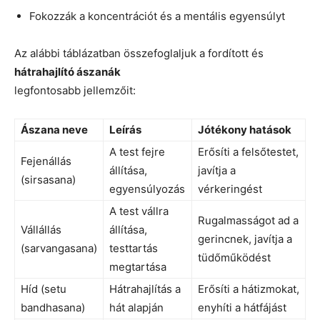
Fokozzák a koncentrációt és a mentális egyensúlyt
Az alábbi táblázatban összefoglaljuk a fordított és
hátrahajlító ászanák
legfontosabb jellemzőit:
Ászana neve
Leírás
Jótékony hatások
A test fejre
Erősíti a felsőtestet,
Fejenállás
állítása,
javítja a
(sirsasana)
egyensúlyozás
vérkeringést
A test vállra
Rugalmasságot ad a
Vállállás
állítása,
gerincnek, javítja a
(sarvangasana)
testtartás
tüdőműködést
megtartása
Híd (setu
Hátrahajlítás a
Erősíti a hátizmokat,
bandhasana)
hát alapján
enyhíti a hátfájást