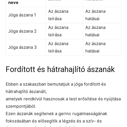
neve
Az ászana
Az ászana
Jóga ászana 1
leírása
hatásai
Az ászana
Az ászana
Jóga ászana 2
leírása
hatásai
Az ászana
Az ászana
Jóga ászana 3
leírása
hatásai
Fordított és hátrahajlító ászanák
Ebben a szakaszban bemutatjuk a jóga fordított és
hátrahajlító ászanáit,
amelyek rendkívül hasznosak a test erősítése és nyújtása
szempontjából.
Ezen ászanák segítenek a gerinc rugalmasságának
fokozásában és elősegítik a légzés és a szív- és