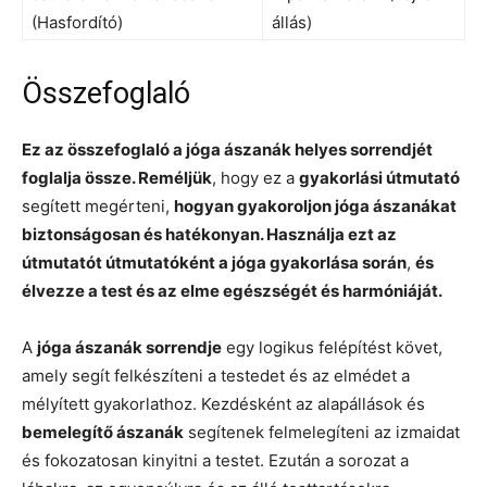
(Hasfordító)
állás)
Összefoglaló
Ez az összefoglaló a jóga ászanák helyes sorrendjét
foglalja össze. Reméljük
, hogy ez a
gyakorlási útmutató
segített megérteni,
hogyan gyakoroljon jóga ászanákat
biztonságosan és hatékonyan. Használja ezt az
útmutatót útmutatóként a jóga gyakorlása során
,
és
élvezze a test és az elme egészségét és harmóniáját.
A
jóga ászanák sorrendje
egy logikus felépítést követ,
amely segít felkészíteni a testedet és az elmédet a
mélyített gyakorlathoz. Kezdésként az alapállások és
bemelegítő ászanák
segítenek felmelegíteni az izmaidat
és fokozatosan kinyitni a testet. Ezután a sorozat a