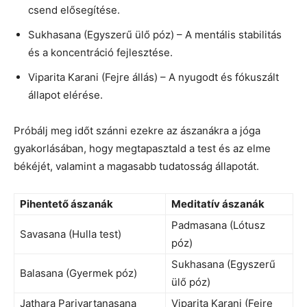
csend elősegítése.
Sukhasana (Egyszerű ülő póz) – A mentális stabilitás
és a koncentráció fejlesztése.
Viparita Karani (Fejre állás) – A nyugodt és fókuszált
állapot elérése.
Próbálj meg időt szánni ezekre az ászanákra a jóga
gyakorlásában, hogy megtapasztald a test és az elme
békéjét, valamint a magasabb tudatosság állapotát.
Pihentető ászanák
Meditatív ászanák
Padmasana (Lótusz
Savasana (Hulla test)
póz)
Sukhasana (Egyszerű
Balasana (Gyermek póz)
ülő póz)
Jathara Parivartanasana
Viparita Karani (Fejre