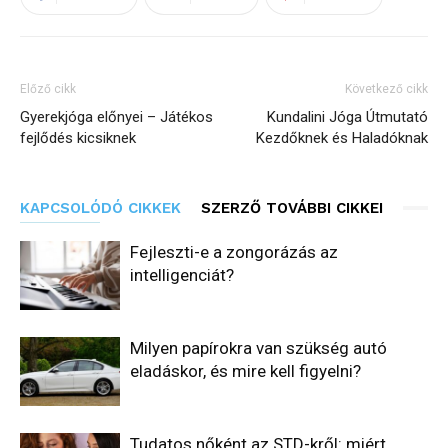
Előző cikk
Következő cikk
Gyerekjóga előnyei – Játékos
Kundalini Jóga Útmutató
fejlődés kicsiknek
Kezdőknek és Haladóknak
KAPCSOLÓDÓ CIKKEK
SZERZŐ TOVÁBBI CIKKEI
Fejleszti-e a zongorázás az
intelligenciát?
Milyen papírokra van szükség autó
eladáskor, és mire kell figyelni?
Tudatos nőként az STD-kről: miért