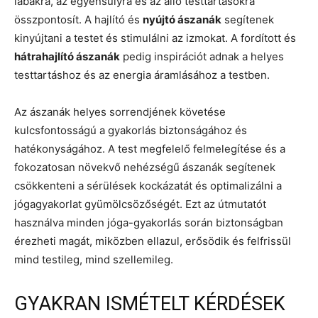
lábakra, az egyensúlyra és az álló testtartásokra
összpontosít. A hajlító és
nyújtó ászanák
segítenek
kinyújtani a testet és stimulálni az izmokat. A fordított és
hátrahajlító ászanák
pedig inspirációt adnak a helyes
testtartáshoz és az energia áramlásához a testben.
Az ászanák helyes sorrendjének követése
kulcsfontosságú a gyakorlás biztonságához és
hatékonyságához. A test megfelelő felmelegítése és a
fokozatosan növekvő nehézségű ászanák segítenek
csökkenteni a sérülések kockázatát és optimalizálni a
jógagyakorlat gyümölcsözőségét. Ezt az útmutatót
használva minden jóga-gyakorlás során biztonságban
érezheti magát, miközben ellazul, erősödik és felfrissül
mind testileg, mind szellemileg.
GYAKRAN ISMÉTELT KÉRDÉSEK