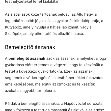
testhelyzeteket lehet kialakítani.
Az alapállások közé tartoznak például az Álló hegy, a
leghétköznapibb jóga állás, a gyakorlás kiindulópontja, a
Kutyapóz, amely nyújtja a hát és láb izmait, vagy a
Szülőpóz, amely pihentető és ellazító hatású.
Bemelegítő ászanák
A
bemelegítő ászanák
azok az ászanák, amelyeket a jóga
gyakorlása előtt érdemes elvégezni, hogy felkészítsük a
testet a következő gyakorlatokra. Ezek az ászanák
segítenek a vérkeringés és a testhőmérséklet fokozatos
emelkedésében, melegítik az izmokat és felkészítik
azokat a nagyobb terhelésre.
Példák a bemelegítő ászanákra: a Napüdvözlet sorozata,
amely fokozza a test rugalmasságát és aktiválja az egész