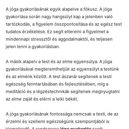
A jóga gyakorlásának egyik alapelve a fókusz. A jóga
gyakorlása során nagy hangsúlyt kap a jelenben való
tartózkodás, a figyelem összpontosítása és az egész test
tudatos érzékelése. Ez segít elterelni a figyelmet a
mindennapi stressztől és aggodalmaktól, és teljesen
jelen lenni a gyakorlásban.
A másik alapelv a test és az elme egyensúlya. A jóga
gyakorlásával megteremthetjük az egyensúlyt a testünk
és az elménk között. A test ászanái segítenek a testi
egészség fenntartásában és fejlesztésében, míg a
meditáció és a légzéstechnikák segítenek megnyugtatni
az elme zaját és elérni a lelki békét.
A jóga gyakorlásának fontossága nemcsak a testi, de az
érzelmi és szellemi egészségünk szempontjából is
kiemelkedő. A rendszeres
jóga gyakorlás
segít