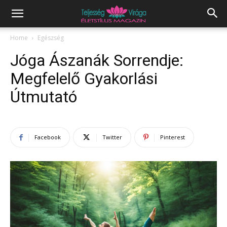
Home
Egészség
Jóga Ászanák Sorrendje:
Megfelelő Gyakorlási
Útmutató
Facebook
Twitter
Pinterest