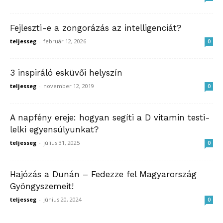
Fejleszti-e a zongorázás az intelligenciát?
teljesseg
-
február 12, 2026
0
3 inspiráló esküvői helyszín
teljesseg
-
november 12, 2019
0
A napfény ereje: hogyan segíti a D vitamin testi-
lelki egyensúlyunkat?
teljesseg
-
július 31, 2025
0
Hajózás a Dunán – Fedezze fel Magyarország
Gyöngyszemeit!
teljesseg
-
június 20, 2024
0