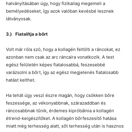
halványításában úgy, hogy fizikailag megemeli a
bemélyedéseket, így azok valóban kevésbé lesznek
látványosak.
3.) Fiatalítja a bőrt
Volt már róla szó, hogy a kollagén feltölti a ráncokat, ez
azonban nem csak az arc ráncaira vonatkozik. A test
egész felületén képes fiatalosabbá, feszesebbé
varázsolni a bőrt, így az egész megjelenés fiatalosabb
hatást kelthet.
Ha tehát úgy veszi észre magán, hogy csökken bőre
feszessége, az vékonyabbnak, szárazaddban és
ráncosabbnak tűnik, érdemes kipróbálnia a kollagén
étrend-keigészítőket. A kollagén bőrfeszesítő hatása
miatt még terhesség alatt, sőt terhesség után is hasznos