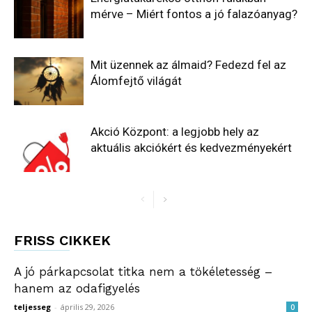
mérve – Miért fontos a jó falazóanyag?
Mit üzennek az álmaid? Fedezd fel az
Álomfejtő világát
Akció Központ: a legjobb hely az
aktuális akciókért és kedvezményekért
FRISS CIKKEK
A jó párkapcsolat titka nem a tökéletesség –
hanem az odafigyelés
teljesseg
-
április 29, 2026
0