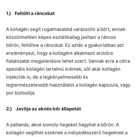
1.) Feltölti a ráncokat
A kollagén segít rugalmasabbá varázsolni a bőrt, ennek
köszönhetően képes esztétikailag javítani a ráncos
bőrön, feltöltve a ráncokat. Ez aztán a gyakorlatban azt
eredményezi, hogy a kollagént alkalmazó arcbőre
fiatalosabb megjelenésre tehet szert. Vannak erre a célra
speciális kollagén tartalmú krémek, sőt akár kollagén
injekciók is, de a legkényelmesebb és
legtermészetesebb használatot a kollagén kapszula, vagy
por biztosítja.
2.) Javítja az aknés bőr állapotát
A pattanás, akné komoly hegeket hagyhat a bőrön. A
kollagén segíthet ezeknek a mélyedésszerű hegeknek a