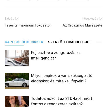
Előző cikk
Következő cikk
Teljesíts maximum fokozaton
Az Orgazmus Művészete
KAPCSOLÓDÓ CIKKEK
SZERZŐ TOVÁBBI CIKKEI
Fejleszti-e a zongorázás az
intelligenciát?
Milyen papírokra van szükség autó
eladáskor, és mire kell figyelni?
Tudatos nőként az STD-kről: miért
fontos a rendszeres szűrés?