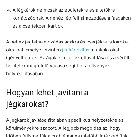
A jégkárok nem csak az épületekre és a tetőkre
korlátozódnak. A nehéz jég felhalmozódása a faágakon
és a cserjékben kárt ok
A nehéz jégfelhalmozódás ágakra és cserjékre is károkat
okozhat, amelyek szintén
jégkárjavítás
munkálatokat
igényelhetnek. Az ágak és cserjék eltávolítása és a sérült
területek megfelelő vágása segíthet a növények
helyreállításában.
Hogyan lehet javítani a
jégkárokat?
A jégkárok javítása általában specifikus helyzetekre és
körülményekre szabott. A legjobb megoldás az, hogy
időben felismerjük a problémát és mielőbb intézkedjünk