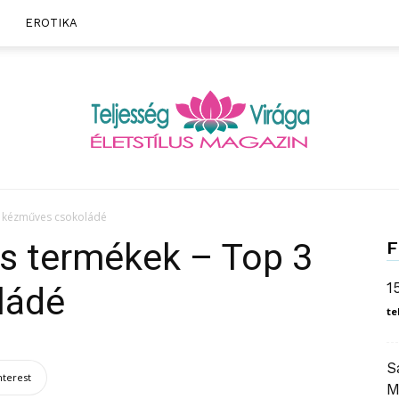
EROTIKA
 kézműves csokoládé
Teljesség
 termékek – Top 3
F
1
ládé
te
S
Virága
nterest
M