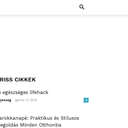
RISS CIKKEK
5 egészséges lifehack
ljesseg
-
április 17, 2019
0
arokkanapé: Praktikus és Stílusos
egoldás Minden Otthonba