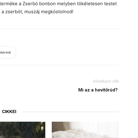
 terméke a Zserbó bonbon melyben tökéletesen testet
d a zserbót, muszáj megkóstolnod!
nterest
Következő cikk
Mi az a hevítőrúd?
 CIKKEI