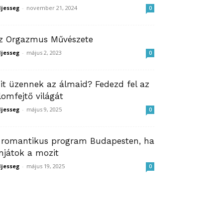
ljesseg
-
november 21, 2024
0
z Orgazmus Művészete
ljesseg
-
május 2, 2023
0
it üzennek az álmaid? Fedezd fel az
lomfejtő világát
ljesseg
-
május 9, 2025
0
 romantikus program Budapesten, ha
njátok a mozit
ljesseg
-
május 19, 2025
0