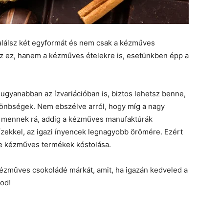
alálsz két egyformát és nem csak a kézműves
az ez, hanem a kézműves ételekre is, esetünkben épp a
 ugyanabban az ízvariációban is, biztos lehetsz benne,
lönbségek. Nem ebszélve arról, hogy míg a nagy
re mennek rá, addig a kézműves manufaktúrák
zekkel, az igazi ínyencek legnagyobb örömére. Ezért
le kézműves termékek kóstolása.
zműves csokoládé márkát, amit, ha igazán kedveled a
od!