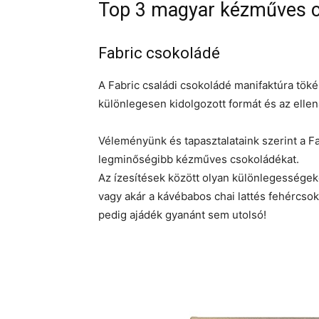
Top 3 magyar kézműves 
Fabric csokoládé
A Fabric családi csokoládé manifaktúra tök
különlegesen kidolgozott formát és az ellená
Véleményünk és tapasztalataink szerint a F
legminőségibb kézműves csokoládékat.
Az ízesítések között olyan különlegességeke
vagy akár a kávébabos chai lattés fehércs
pedig ajádék gyanánt sem utolsó!