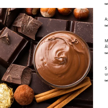
te
A
te
M
Á
te
5
u
te