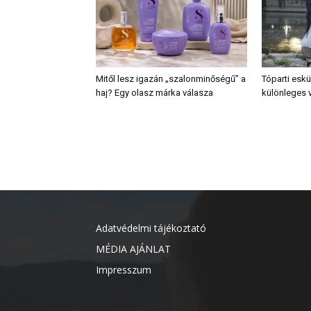
Mitől lesz igazán „szalonminőségű” a
Tóparti eskü
haj? Egy olasz márka válasza
különleges v
Adatvédelmi tájékoztató
MÉDIA AJÁNLAT
Impresszum