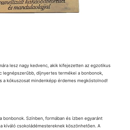
ra lesz nagy kedvenc, akik kifejezetten az egzotikus
ic legnépszerűbb, díjnyertes termékei a bonbonok,
 és a kókuszosat mindenképp érdemes megkóstolnod!
a bonbonok. Színben, formában és ízben egyaránt
g a kíváló csokoládémestereknek köszönhetően. A