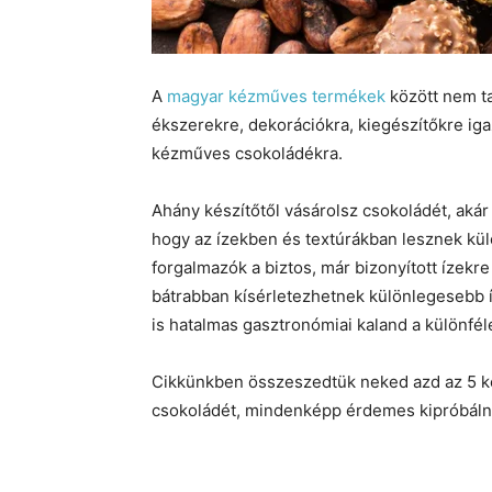
A
magyar kézműves termékek
között nem t
ékszerekre, dekorációkra, kiegészítőkre ig
kézműves csokoládékra.
Ahány készítőtől vásárolsz csokoládét, akár
hogy az ízekben és textúrákban lesznek kü
forgalmazók a biztos, már bizonyított ízek
bátrabban kísérletezhetnek különlegesebb í
is hatalmas gasztronómiai kaland a különfé
Cikkünkben összeszedtük neked azd az 5 ké
csokoládét, mindenképp érdemes kipróbáln