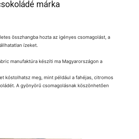
csokoládé márka
életes összhangba hozta az igényes csomagolást, a
llhatatlan ízeket.
abric manufaktúra készíti ma Magyarországon a
t kóstolhatsz meg, mint például a fahéjas, citromos
okoládét. A gyönyörű csomagolásnak köszönhetően