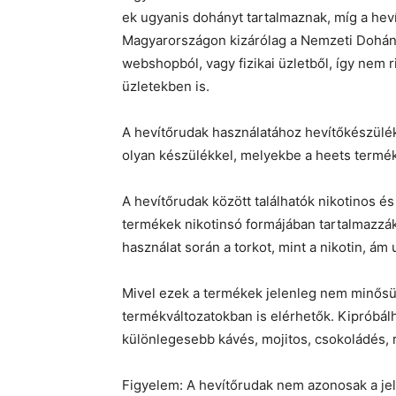
ek ugyanis dohányt tartalmaznak, míg a he
Magyarországon kizárólag a Nemzeti Dohány
webshopból, vagy fizikai üzletből, így nem 
üzletekben is.
A hevítőrudak használatához hevítőkészülé
olyan készülékkel, melyekbe a heets termék
A hevítőrudak között találhatók nikotinos é
termékek nikotinsó formájában tartalmazzák 
használat során a torkot, mint a nikotin, á
Mivel ezek a termékek jelenleg nem minősül
termékváltozatokban is elérhetők. Kipróbálh
különlegesebb kávés, mojitos, csokoládés, 
Figyelem: A hevítőrudak nem azonosak a jele