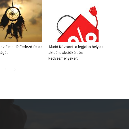
 az álmaid? Fedezd fel az
Akció Központ: a legjobb hely az
lágát
aktuális akciókért és
kedvezményekért