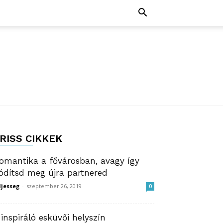
RISS CIKKEK
omantika a fővárosban, avagy így
ódítsd meg újra partnered
ljesseg
-
szeptember 26, 2019
0
 inspiráló esküvői helyszín