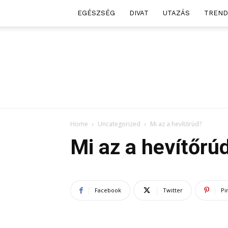
EGÉSZSÉG
DIVAT
UTAZÁS
TREND
Home
Uncategorized
Mi az a hevítőrúd?
Mi az a hevítőrú
Facebook
Twitter
Pi