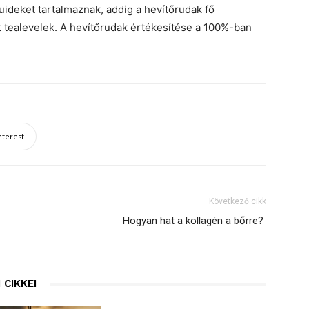
uideket tartalmaznak, addig a hevítőrudak fő
 tealevelek. A hevítőrudak értékesítése a 100%-ban
nterest
Következő cikk
Hogyan hat a kollagén a bőrre?
 CIKKEI