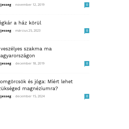
ljesseg
-
november 12, 2019
0
égkár a ház körül
ljesseg
-
március 25, 2023
0
 veszélyes szakma ma
agyarországon
ljesseg
-
december 18, 2019
0
zomgörcsök és jóga: Miért lehet
zükséged magnéziumra?
ljesseg
-
december 15, 2024
0