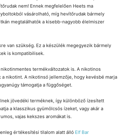
vítőrudak nem! Ennek megfelelően Heets ma
boltokból vásárolható, míg hevítőrudak bármely
ritkán megtalálhatók a kisebb-nagyobb élelmiszer
kre van szükség. Ez a készülék megegyezik bármely
ek is kompatibilisek.
s nikotinmentes termékváltozatok is. A nikotinos
a nikotint. A nikotinsó jellemzője, hogy kevésbé marja
m ugyanúgy támogatja a függőséget.
nek jövedéki terméknek, így különböző ízesített
atja a klasszikus gyümölcsös ízeket, vagy akár a
rumos, vajas kekszes aromákat is.
nleg értékesítési tilalom alatt álló
Elf Bar