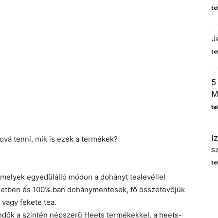
te
J
te
5
M
te
I
hová tenni, mik is ezek a termékek?
s
te
, melyek egyedülálló módon a dohányt tealevéllel
 esetben és 100%.ban dohánymentesek, fő összetevőjük
 vagy fekete tea.
dők a szintén népszerű Heets termékekkel, a heets-