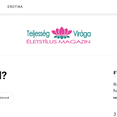
EROTIKA
Teljesség
d?
F
R
h
nterest
te
Virága
3