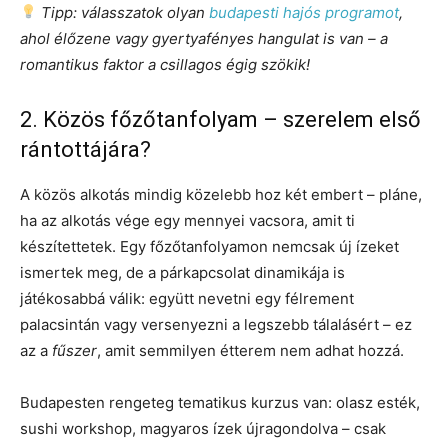
Tipp: válasszatok olyan
budapesti hajós programot
,
ahol élőzene vagy gyertyafényes hangulat is van – a
romantikus faktor a csillagos égig szökik!
2. Közös főzőtanfolyam – szerelem első
rántottájára?
A közös alkotás mindig közelebb hoz két embert – pláne,
ha az alkotás vége egy mennyei vacsora, amit ti
készítettetek. Egy főzőtanfolyamon nemcsak új ízeket
ismertek meg, de a párkapcsolat dinamikája is
játékosabbá válik: együtt nevetni egy félrement
palacsintán vagy versenyezni a legszebb tálalásért – ez
az a
fűszer
, amit semmilyen étterem nem adhat hozzá.
Budapesten rengeteg tematikus kurzus van: olasz esték,
sushi workshop, magyaros ízek újragondolva – csak