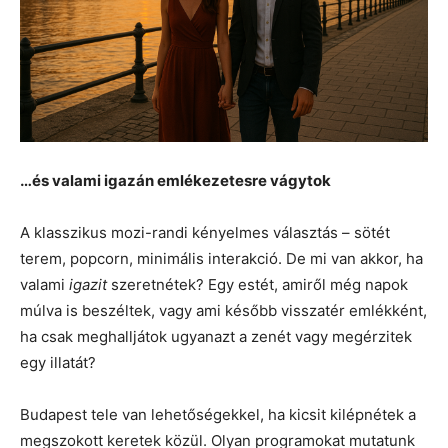
…és valami igazán emlékezetesre vágytok
A klasszikus mozi-randi kényelmes választás – sötét
terem, popcorn, minimális interakció. De mi van akkor, ha
valami
igazit
szeretnétek? Egy estét, amiről még napok
múlva is beszéltek, vagy ami később visszatér emlékként,
ha csak meghalljátok ugyanazt a zenét vagy megérzitek
egy illatát?
Budapest tele van lehetőségekkel, ha kicsit kilépnétek a
megszokott keretek közül. Olyan programokat mutatunk