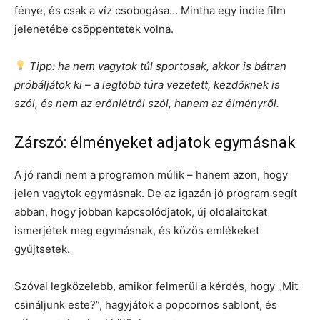
fénye, és csak a víz csobogása… Mintha egy indie film
jelenetébe csöppentetek volna.
Tipp: ha nem vagytok túl sportosak, akkor is bátran
próbáljátok ki – a legtöbb túra vezetett, kezdőknek is
szól, és nem az erőnlétről szól, hanem az élményről.
Zárszó: élményeket adjatok egymásnak
A jó randi nem a programon múlik – hanem azon, hogy
jelen vagytok egymásnak. De az igazán jó program segít
abban, hogy jobban kapcsolódjatok, új oldalaitokat
ismerjétek meg egymásnak, és közös emlékeket
gyűjtsetek.
Szóval legközelebb, amikor felmerül a kérdés, hogy „Mit
csináljunk este?”, hagyjátok a popcornos sablont, és