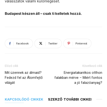
válasszatok valami különlegeset.
Budapest készen áll – csak ti kelletek hozzá.
Facebook
Twitter
Pinterest
Előző cikk
Következő cikk
Mit üzennek az álmaid?
Energiatakarékos otthon
Fedezd fel az Álomfejtő
falakban mérve – Miért fontos
világát
a jó falazóanyag?
KAPCSOLÓDÓ CIKKEK
SZERZŐ TOVÁBBI CIKKEI