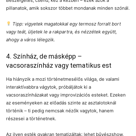
Beszélgetés, csend, kéz a kézben – ezek azok a
pillanatok, amik sokszor többet mondanak minden szónál.
Tipp: vigyetek magatokkal egy termosz forralt bort
vagy teát, üljetek le a rakpartra, és nézzétek együtt,
ahogy a város lélegzik.
4. Színház, de másképp –
vacsoraszínház vagy tematikus est
Ha hiányzik a mozi történetmesélős világa, de valami
interaktívabbra vágytok, próbáljátok ki a
vacsoraszínházakat vagy improvizációs esteket. Ezeken
az eseményeken az előadás szinte az asztalotoknál
történik – ti pedig nemcsak nézők vagytok, hanem
részesei a történetnek.
Az ilyen esték gyakran tematizáltak: lehet bűvészshow,