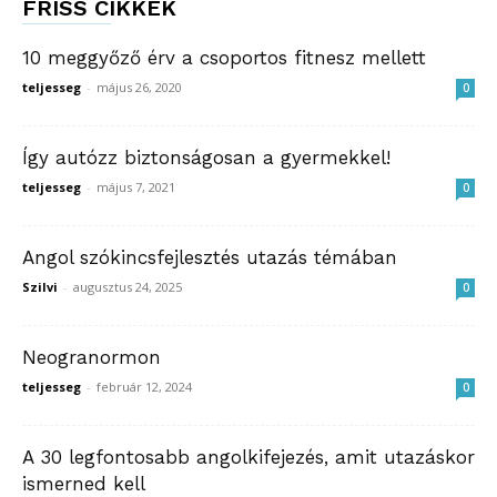
FRISS CIKKEK
10 meggyőző érv a csoportos fitnesz mellett
teljesseg
-
május 26, 2020
0
Így autózz biztonságosan a gyermekkel!
teljesseg
-
május 7, 2021
0
Angol szókincsfejlesztés utazás témában
Szilvi
-
augusztus 24, 2025
0
Neogranormon
teljesseg
-
február 12, 2024
0
A 30 legfontosabb angolkifejezés, amit utazáskor
ismerned kell