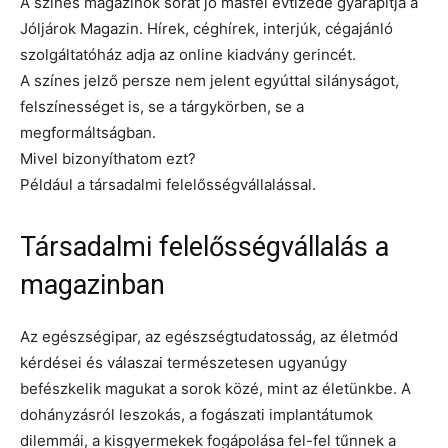
A színes magazinok sorát jó másfél évtizede gyarapítja a
Jóljárok Magazin. Hírek, céghírek, interjúk, cégajánló
szolgáltatóház adja az online kiadvány gerincét.
A színes jelző persze nem jelent egyúttal silányságot,
felszínességet is, se a tárgykörben, se a
megformáltságban.
Mivel bizonyíthatom ezt?
Például a társadalmi felelősségvállalással.
Társadalmi felelősségvállalás a
magazinban
Az egészségipar, az egészségtudatosság, az életmód
kérdései és válaszai természetesen ugyanúgy
befészkelik magukat a sorok közé, mint az életünkbe. A
dohányzásról leszokás, a fogászati implantátumok
dilemmái, a kisgyermekek fogápolása fel-fel tűnnek a