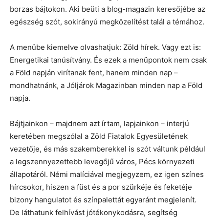
borzas bájtokon. Aki beüti a blog-magazin keresőjébe az
egészség szót, sokirányú megközelítést talál a témához.
A menübe kiemelve olvashatjuk: Zöld hírek. Vagy ezt is:
Energetikai tanúsítvány. És ezek a menüpontok nem csak
a Föld napján virítanak fent, hanem minden nap –
mondhatnánk, a Jóljárok Magazinban minden nap a Föld
napja.
Bájtjainkon – majdnem azt írtam, lapjainkon – interjú
keretében megszólal a Zöld Fiatalok Egyesületének
vezetője, és más szakemberekkel is szót váltunk például
a legszennyezettebb levegőjű város, Pécs környezeti
állapotáról. Némi malíciával megjegyzem, ez igen színes
hírcsokor, hiszen a füst és a por szürkéje és feketéje
bizony hangulatot és színpalettát egyaránt megjelenít.
De láthatunk felhívást jótékonykodásra, segítség