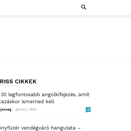
RISS CIKKEK
 30 legfontosabb angolkifejezés, amit
tazáskor ismerned kell
ljesseg
-
április 2, 2025
0
ényfüzér vendégváró hangulata –