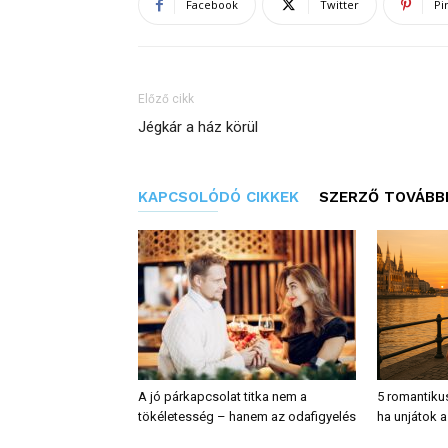
Facebook
Twitter
Pi
Előző cikk
Jégkár a ház körül
KAPCSOLÓDÓ CIKKEK
SZERZŐ TOVÁBBI
A jó párkapcsolat titka nem a
5 romantiku
tökéletesség – hanem az odafigyelés
ha unjátok a