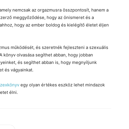
 amely nemcsak az orgazmusra összpontosít, hanem a
A szerző meggyőződése, hogy az önismeret és a
ahhoz, hogy az ember boldog és kielégítő életet éljen
mus működését, és szeretnék fejleszteni a szexuális
 A könyv olvasása segíthet abban, hogy jobban
yeinket, és segíthet abban is, hogy megnyíljunk
et és vágyainkat.
szexkönyv
egy olyan értékes eszköz lehet mindazok
tet élni.