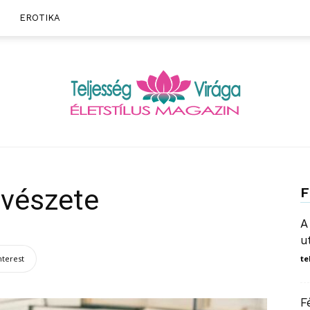
EROTIKA
Teljesség
vészete
F
A
u
nterest
te
Virága
F