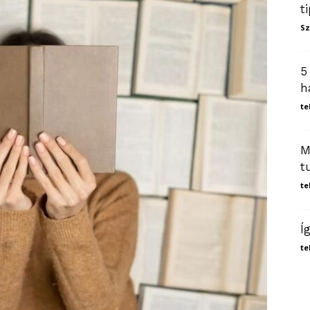
t
Sz
5
h
te
M
t
te
Í
te