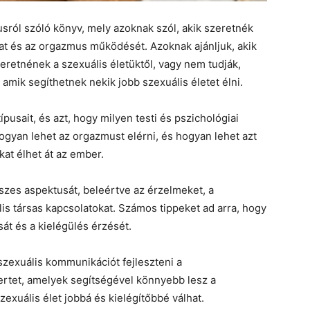
ól szóló könyv, mely azoknak szól, akik szeretnék
kat és az orgazmus működését. Azoknak ajánljuk, akik
eretnének a szexuális életüktől, vagy nem tudják,
amik segíthetnek nekik jobb szexuális életet élni.
usait, és azt, hogy milyen testi és pszichológiai
ogyan lehet az orgazmust elérni, és hogyan lehet azt
at élhet át az ember.
szes aspektusát, beleértve az érzelmeket, a
lis társas kapcsolatokat. Számos tippeket ad arra, hogy
át és a kielégülés érzését.
szexuális kommunikációt fejleszteni a
ertet, amelyek segítségével könnyebb lesz a
xuális élet jobbá és kielégítőbbé válhat.