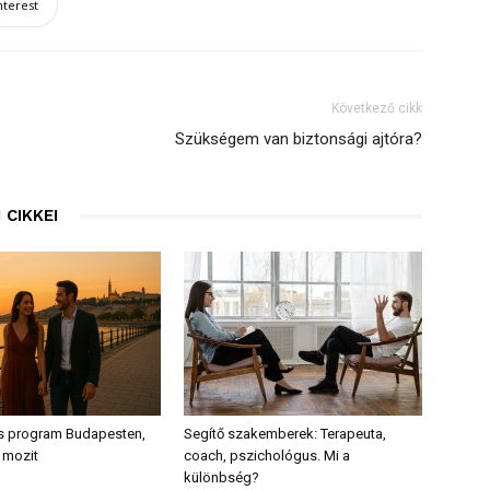
nterest
Következő cikk
Szükségem van biztonsági ajtóra?
 CIKKEI
s program Budapesten,
Segítő szakemberek: Terapeuta,
 mozit
coach, pszichológus. Mi a
különbség?