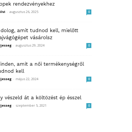
ippek rendezvényekhez
ilvi
-
augusztus 26, 2025
0
 dolog, amit tudnod kell, mielőtt
ajvágógépet vásárolsz
ljesseg
-
augusztus 29, 2024
0
inden, amit a női termékenységről
udnod kell
ljesseg
-
május 22, 2024
0
gy vészeld át a költözést ép ésszel
ljesseg
-
szeptember 5, 2021
0