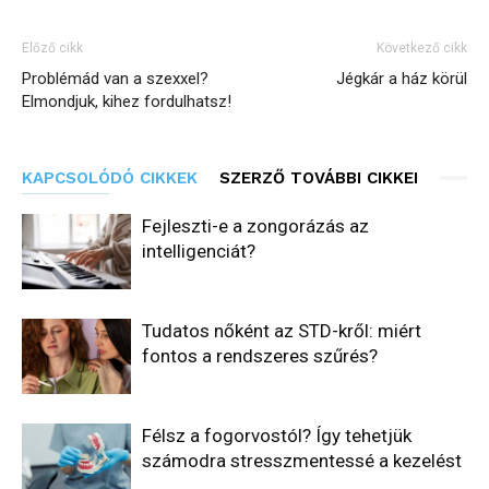
Előző cikk
Következő cikk
Problémád van a szexxel?
Jégkár a ház körül
Elmondjuk, kihez fordulhatsz!
KAPCSOLÓDÓ CIKKEK
SZERZŐ TOVÁBBI CIKKEI
Fejleszti-e a zongorázás az
intelligenciát?
Tudatos nőként az STD-kről: miért
fontos a rendszeres szűrés?
Félsz a fogorvostól? Így tehetjük
számodra stresszmentessé a kezelést