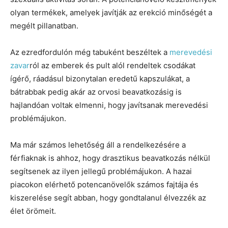
olyan termékek, amelyek javítják az erekció minőségét a
megélt pillanatban.
Az ezredfordulón még tabuként beszéltek a
merevedési
zavar
ról az emberek és pult alól rendeltek csodákat
ígérő, ráadásul bizonytalan eredetű kapszulákat, a
bátrabbak pedig akár az orvosi beavatkozásig is
hajlandóan voltak elmenni, hogy javítsanak merevedési
problémájukon.
Ma már számos lehetőség áll a rendelkezésére a
férfiaknak is ahhoz, hogy drasztikus beavatkozás nélkül
segítsenek az ilyen jellegű problémájukon. A hazai
piacokon elérhető potencanövelők számos fajtája és
kiszerelése segít abban, hogy gondtalanul élvezzék az
élet örömeit.