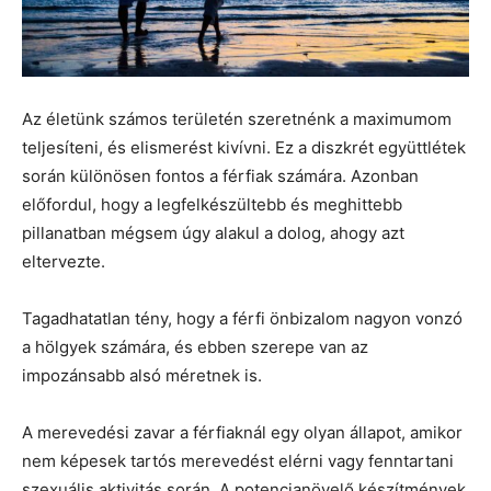
Az életünk számos területén szeretnénk a maximumom
teljesíteni, és elismerést kivívni. Ez a diszkrét együttlétek
során különösen fontos a férfiak számára. Azonban
előfordul, hogy a legfelkészültebb és meghittebb
pillanatban mégsem úgy alakul a dolog, ahogy azt
eltervezte.
Tagadhatatlan tény, hogy a férfi önbizalom nagyon vonzó
a hölgyek számára, és ebben szerepe van az
impozánsabb alsó méretnek is.
A merevedési zavar a férfiaknál egy olyan állapot, amikor
nem képesek tartós merevedést elérni vagy fenntartani
szexuális aktivitás során. A potencianövelő készítmények