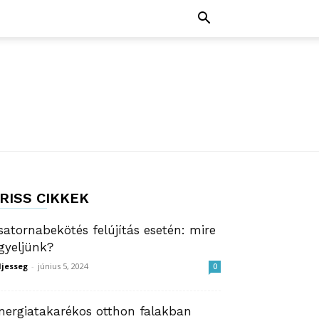
RISS CIKKEK
satornabekötés felújítás esetén: mire
igyeljünk?
ljesseg
-
június 5, 2024
0
nergiatakarékos otthon falakban