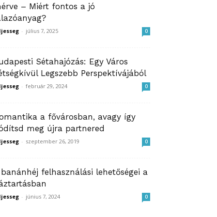
érve – Miért fontos a jó
alazóanyag?
ljesseg
-
július 7, 2025
0
udapesti Sétahajózás: Egy Város
étségkívül Legszebb Perspektívájából
ljesseg
-
február 29, 2024
0
omantika a fővárosban, avagy így
ódítsd meg újra partnered
ljesseg
-
szeptember 26, 2019
0
 banánhéj felhasználási lehetőségei a
áztartásban
ljesseg
-
június 7, 2024
0