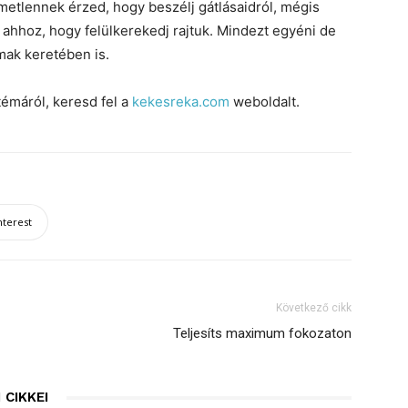
lemetlennek érzed, hogy beszélj gátlásaidról, mégis
 ahhoz, hogy felülkerekedj rajtuk. Mindezt egyéni de
lmak keretében is.
émáról, keresd fel a
kekesreka.com
weboldalt.
nterest
Következő cikk
Teljesíts maximum fokozaton
 CIKKEI