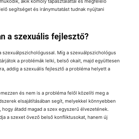
működik, akik komoly tapasztalattal és megfelelő
lő segítséget és iránymutatást tudnak nyújtani
n a szexuális fejlesztő?
a szexuálpszichológussal. Míg a szexuálpszichológus
árjátok a problémák lelki, belső okait, majd együttesen
a, addig a szexuális fejlesztő a probléma helyett a
emezzen és nem is a probléma felől közelíti meg a
ódszerek elsajátításában segít, melyekkel könnyebben
nt, hogy átadd magad a szex egyszerű élvezetének.
dja a szexet övező belső konfliktusokat, hanem új