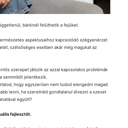
ggetlenül, bárkinél felüthetik a fejüket.
k természetes aspektusaihoz kapcsolódó szégyenérzet
ezetét, szélsőséges esetben akár még magukat az
entős szerepet játszik az azzal kapcsolatos problémák
a semmiből jelentkezik.
asztalod, hogy egyszerűen nem tudod elengedni magad
tabb lenni, ha szeretnéd gondtalanul élvezni a szexet
natával együtt?
ális fejlesztőt.