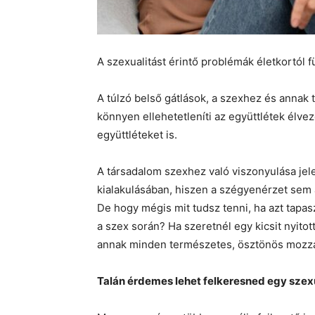
A szexualitást érintő problémák életkortól fü
A túlzó belső gátlások, a szexhez és anna
könnyen ellehetetleníti az együttlétek élv
együttléteket is.
A társadalom szexhez való viszonyulása jel
kialakulásában, hiszen a szégyenérzet sem 
De hogy mégis mit tudsz tenni, ha azt tap
a szex során? Ha szeretnél egy kicsit nyitot
annak minden természetes, ösztönös mozza
Talán érdemes lehet felkeresned egy szexu