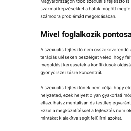
Magyarországon több szexuális fejlesztő is 
szakmai képzésekkel a hátuk mögött megfele
számodra problémád megoldásában.
Mivel foglalkozik pontosa
A szexuális fejlesztő nem összekeverendő 
terápiás üléseken beszélget veled, hogy felt
megoldást keressetek a konfliktusok oldásár
gyönyörszerzésre koncentrál.
A szexuális fejlesztőnek nem célja, hogy el
helyzeted, ezek helyett olyan gyakorlati m
ellazulhatsz mentálisan és testileg egyará
Ezzel a megközelítéssel a fejlesztés nem ol
mintákat kialakítva segít felülírni azokat.