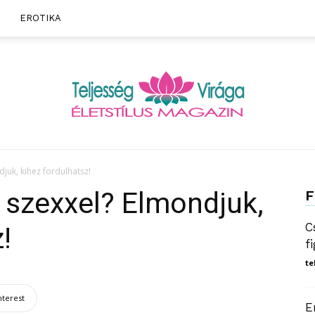
EROTIKA
juk, kihez fordulhatsz!
Teljesség
 szexxel? Elmondjuk,
F
C
!
f
te
Virága
nterest
E