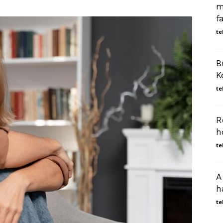
m
f
te
B
K
te
R
h
te
A
h
te