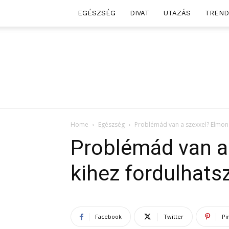
EGÉSZSÉG
DIVAT
UTAZÁS
TREND
Home
Egészség
Problémád van a szexxel? Elmond
Problémád van a
kihez fordulhatsz
Facebook
Twitter
Pi