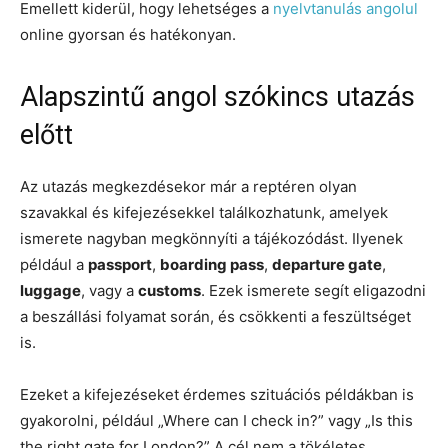
Emellett kiderül, hogy lehetséges a
nyelvtanulás angolul
online gyorsan és hatékonyan.
Alapszintű angol szókincs utazás
előtt
Az utazás megkezdésekor már a reptéren olyan
szavakkal és kifejezésekkel találkozhatunk, amelyek
ismerete nagyban megkönnyíti a tájékozódást. Ilyenek
például a
passport
,
boarding pass
,
departure gate
,
luggage
, vagy a
customs
. Ezek ismerete segít eligazodni
a beszállási folyamat során, és csökkenti a feszültséget
is.
Ezeket a kifejezéseket érdemes szituációs példákban is
gyakorolni, például „Where can I check in?” vagy „Is this
the right gate for London?” A cél nem a tökéletes