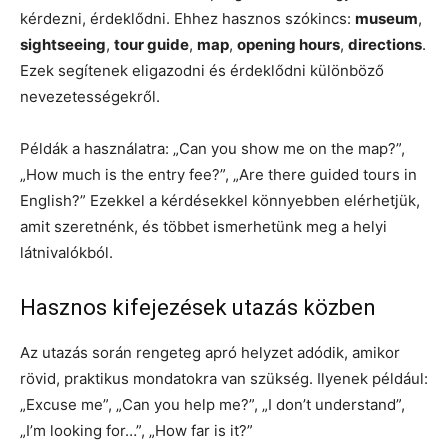
kérdezni, érdeklődni. Ehhez hasznos szókincs:
museum
,
sightseeing
,
tour guide
,
map
,
opening hours
,
directions
.
Ezek segítenek eligazodni és érdeklődni különböző
nevezetességekről.
Példák a használatra: „Can you show me on the map?”,
„How much is the entry fee?”, „Are there guided tours in
English?” Ezekkel a kérdésekkel könnyebben elérhetjük,
amit szeretnénk, és többet ismerhetünk meg a helyi
látnivalókból.
Hasznos kifejezések utazás közben
Az utazás során rengeteg apró helyzet adódik, amikor
rövid, praktikus mondatokra van szükség. Ilyenek például:
„Excuse me”, „Can you help me?”, „I don’t understand”,
„I’m looking for…”, „How far is it?”