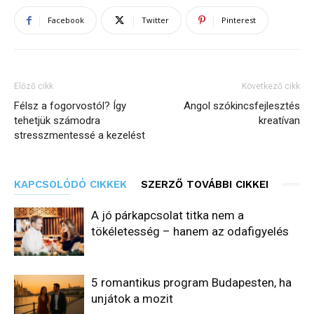
Facebook
Twitter
Pinterest
Előző cikk
Következő cikk
Félsz a fogorvostól? Így
Angol szókincsfejlesztés
tehetjük számodra
kreatívan
stresszmentessé a kezelést
KAPCSOLÓDÓ CIKKEK
SZERZŐ TOVÁBBI CIKKEI
A jó párkapcsolat titka nem a
tökéletesség – hanem az odafigyelés
5 romantikus program Budapesten, ha
unjátok a mozit