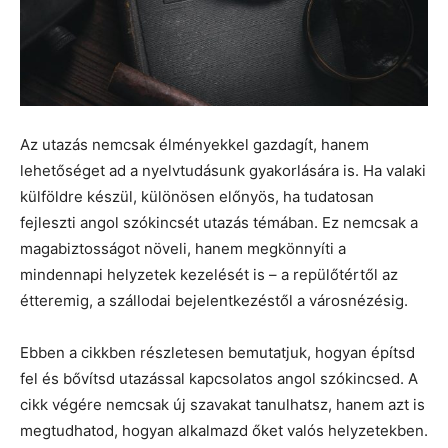
Az utazás nemcsak élményekkel gazdagít, hanem
lehetőséget ad a nyelvtudásunk gyakorlására is. Ha valaki
külföldre készül, különösen előnyös, ha tudatosan
fejleszti angol szókincsét utazás témában. Ez nemcsak a
magabiztosságot növeli, hanem megkönnyíti a
mindennapi helyzetek kezelését is – a repülőtértől az
étteremig, a szállodai bejelentkezéstől a városnézésig.
Ebben a cikkben részletesen bemutatjuk, hogyan építsd
fel és bővítsd utazással kapcsolatos angol szókincsed. A
cikk végére nemcsak új szavakat tanulhatsz, hanem azt is
megtudhatod, hogyan alkalmazd őket valós helyzetekben.