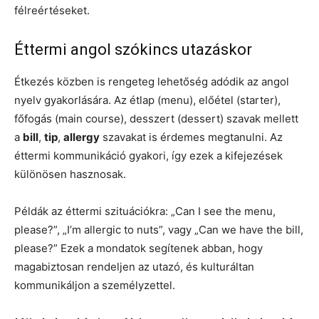
félreértéseket.
Éttermi angol szókincs utazáskor
Étkezés közben is rengeteg lehetőség adódik az angol
nyelv gyakorlására. Az étlap (menu), előétel (starter),
főfogás (main course), desszert (dessert) szavak mellett
a
bill
,
tip
,
allergy
szavakat is érdemes megtanulni. Az
éttermi kommunikáció gyakori, így ezek a kifejezések
különösen hasznosak.
Példák az éttermi szituációkra: „Can I see the menu,
please?”, „I’m allergic to nuts”, vagy „Can we have the bill,
please?” Ezek a mondatok segítenek abban, hogy
magabiztosan rendeljen az utazó, és kulturáltan
kommunikáljon a személyzettel.