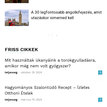
A 30 legfontosabb angolkifejezés, amit
utazáskor ismerned kell
FRISS CIKKEK
Mit használtak ükanyáink a torokgyulladásra,
amikor még nem volt gyógyszer?
teljesseg
-
október 29, 2024
0
Hagyományos Szalontüdő Recept – Ízletes
Otthoni Ételek
teljesseg
-
március 19, 2024
0