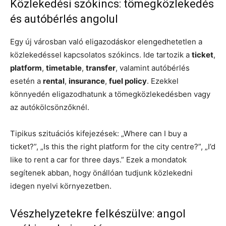
Közlekedési szókincs: tömegközlekedés
és autóbérlés angolul
Egy új városban való eligazodáskor elengedhetetlen a
közlekedéssel kapcsolatos szókincs. Ide tartozik a
ticket
,
platform
,
timetable
,
transfer
, valamint autóbérlés
esetén a
rental
,
insurance
,
fuel policy
. Ezekkel
könnyedén eligazodhatunk a tömegközlekedésben vagy
az autókölcsönzőknél.
Tipikus szituációs kifejezések: „Where can I buy a
ticket?”, „Is this the right platform for the city centre?”, „I’d
like to rent a car for three days.” Ezek a mondatok
segítenek abban, hogy önállóan tudjunk közlekedni
idegen nyelvi környezetben.
Vészhelyzetekre felkészülve: angol