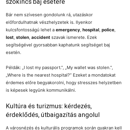
szókincs baj esetére
Bár nem szívesen gondolunk rá, utazáskor
előfordulhatnak vészhelyzetek is. Ilyenkor
kulcsfontosságú lehet a
emergency
,
hospital
,
police
,
lost
,
stolen
,
accident
szavak ismerete. Ezek
segítségével gyorsabban kaphatunk segítséget baj
esetén.
Példák: „I lost my passport.”, „My wallet was stolen.”,
„Where is the nearest hospital?” Ezeket a mondatokat
érdemes előre begyakorolni, hogy stresszes helyzetben
is képesek legyünk kommunikálni.
Kultúra és turizmus: kérdezés,
érdeklődés, útbaigazítás angolul
A városnézés és kulturális programok során gyakran kell