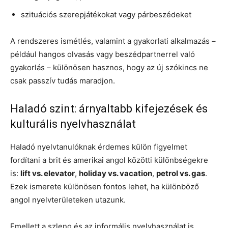
szituációs szerepjátékokat vagy párbeszédeket
A rendszeres ismétlés, valamint a gyakorlati alkalmazás –
például hangos olvasás vagy beszédpartnerrel való
gyakorlás – különösen hasznos, hogy az új szókincs ne
csak passzív tudás maradjon.
Haladó szint: árnyaltabb kifejezések és
kulturális nyelvhasználat
Haladó nyelvtanulóknak érdemes külön figyelmet
fordítani a brit és amerikai angol közötti különbségekre
is:
lift vs. elevator
,
holiday vs. vacation
,
petrol vs. gas
.
Ezek ismerete különösen fontos lehet, ha különböző
angol nyelvterületeken utazunk.
Emellett a szleng és az informális nyelvhasználat is