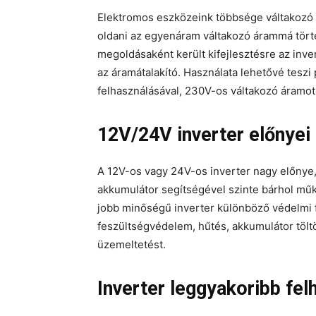
Elektromos eszközeink többsége váltakozó
oldani az egyenáram váltakozó árammá törté
megoldásaként került kifejlesztésre az inv
az áramátalakító. Használata lehetővé teszi 
felhasználásával, 230V-os váltakozó áramot
12V/24V inverter előnyei
A 12V-os vagy 24V-os inverter nagy előnye,
akkumulátor segítségével szinte bárhol mű
jobb minőségű inverter különböző védelmi fu
feszültségvédelem, hűtés, akkumulátor töltö
üzemeltetést.
Inverter leggyakoribb fel