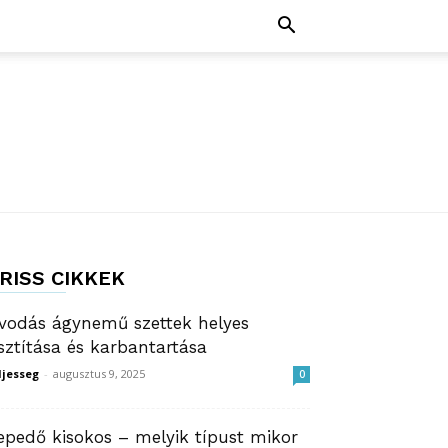
RISS CIKKEK
vodás ágynemű szettek helyes
isztítása és karbantartása
ljesseg
-
augusztus 9, 2025
0
epedő kisokos – melyik típust mikor