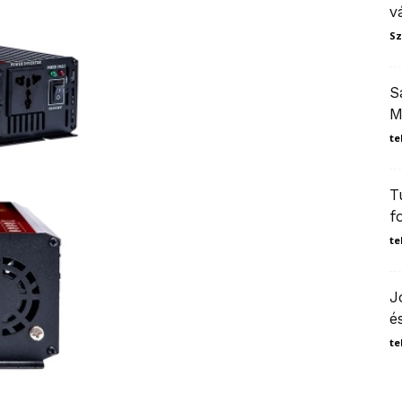
v
Sz
S
M
te
T
f
te
J
é
te