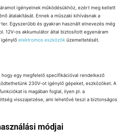
 áramot igényelnek működésükhöz, ezért meg kellett
nő átalakítását. Ennek a műszaki kihívásnak a
erter. Egyszerűbb és gyakran használt elnevezés még
pl. 12V-os akkumulátor által biztosított egyenáram
 igénylő
elektromos eszközök
üzemeltetését.
 hogy egy megfelelő specifikációval rendelkező
ködtethetünk 230V-ot igénylő gépeket, eszközöket. A
nkciókat is magában foglal, ilyen pl. a
ttség visszajelzése, ami lehetővé teszi a biztonságos
használási módjai