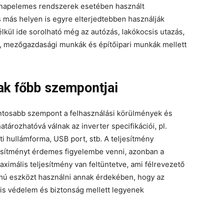
a napelemes rendszerek esetében használt
 más helyen is egyre elterjedtebben használják
lkül ide sorolható még az autózás, lakókocsis utazás,
, mezőgazdasági munkák és építőipari munkák mellett
nak főbb szempontjai
ontosabb szempont a felhasználási körülmények és
ározhatóvá válnak az inverter specifikációi, pl.
ti hullámforma, USB port, stb. A teljesítmény
ljesítményt érdemes figyelembe venni, azonban a
ximális teljesítmény van feltüntetve, ami félrevezető
ámú eszközt használni annak érdekében, hogy az
is védelem és biztonság mellett legyenek