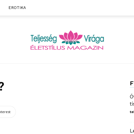
EROTIKA
Teljesség
?
F
Ó
t
nterest
te
Virága
L