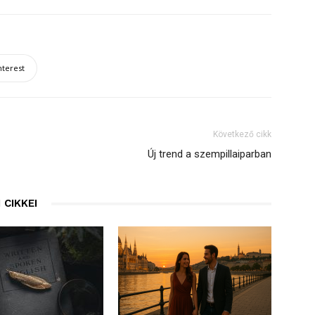
nterest
Következő cikk
Új trend a szempillaiparban
 CIKKEI