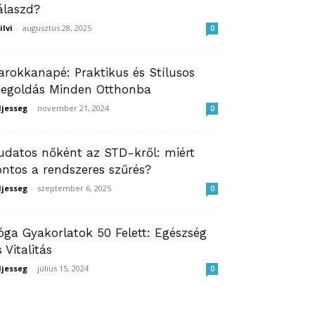
álaszd?
ilvi
-
augusztus 28, 2025
0
arokkanapé: Praktikus és Stílusos
egoldás Minden Otthonba
ljesseg
-
november 21, 2024
0
udatos nőként az STD-kről: miért
ontos a rendszeres szűrés?
ljesseg
-
szeptember 6, 2025
0
óga Gyakorlatok 50 Felett: Egészség
s Vitalitás
ljesseg
-
július 15, 2024
0