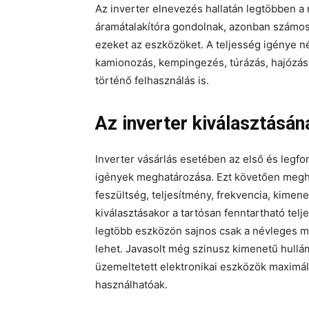
Az inverter elnevezés hallatán legtöbben 
áramátalakítóra gondolnak, azonban számos
ezeket az eszközöket. A teljesség igénye né
kamionozás, kempingezés, túrázás, hajózás
történő felhasználás is.
Az inverter kiválasztásá
Inverter vásárlás esetében az első és legf
igények meghatározása. Ezt követően meghat
feszültség, teljesítmény, frekvencia, kimene
kiválasztásakor a tartósan fenntartható te
legtöbb eszközön sajnos csak a névleges ma
lehet. Javasolt még szinusz kimenetű hull
üzemeltetett elektronikai eszközök maximál
használhatóak.