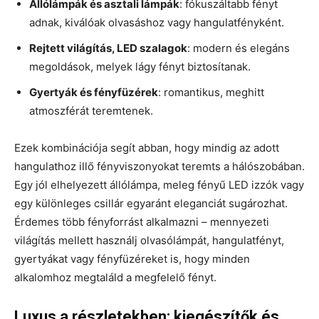
Állólámpák és asztali lámpák
: fókuszáltabb fényt
adnak, kiválóak olvasáshoz vagy hangulatfényként.
Rejtett világítás, LED szalagok
: modern és elegáns
megoldások, melyek lágy fényt biztosítanak.
Gyertyák és fényfüzérek
: romantikus, meghitt
atmoszférát teremtenek.
Ezek kombinációja segít abban, hogy mindig az adott
hangulathoz illő fényviszonyokat teremts a hálószobában.
Egy jól elhelyezett állólámpa, meleg fényű LED izzók vagy
egy különleges csillár egyaránt eleganciát sugározhat.
Érdemes több fényforrást alkalmazni – mennyezeti
világítás mellett használj olvasólámpát, hangulatfényt,
gyertyákat vagy fényfüzéreket is, hogy minden
alkalomhoz megtaláld a megfelelő fényt.
Luxus a részletekben: kiegészítők és