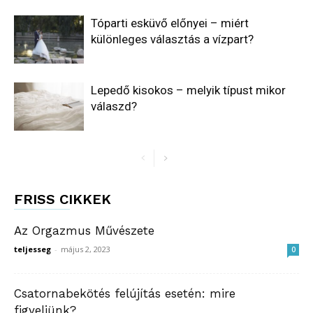
Tóparti esküvő előnyei – miért
különleges választás a vízpart?
Lepedő kisokos – melyik típust mikor
válaszd?
FRISS CIKKEK
Az Orgazmus Művészete
teljesseg
-
május 2, 2023
0
Csatornabekötés felújítás esetén: mire
figyeljünk?