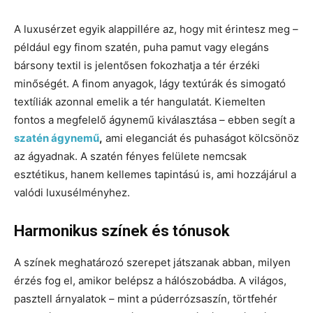
A luxusérzet egyik alappillére az, hogy mit érintesz meg –
például egy finom szatén, puha pamut vagy elegáns
bársony textil is jelentősen fokozhatja a tér érzéki
minőségét. A finom anyagok, lágy textúrák és simogató
textíliák azonnal emelik a tér hangulatát. Kiemelten
fontos a megfelelő ágynemű kiválasztása – ebben segít a
szatén ágynemű
,
ami eleganciát és puhaságot kölcsönöz
az ágyadnak. A szatén fényes felülete nemcsak
esztétikus, hanem kellemes tapintású is, ami hozzájárul a
valódi luxusélményhez.
Harmonikus színek és tónusok
A színek meghatározó szerepet játszanak abban, milyen
érzés fog el, amikor belépsz a hálószobádba. A világos,
pasztell árnyalatok – mint a púderrózsaszín, törtfehér