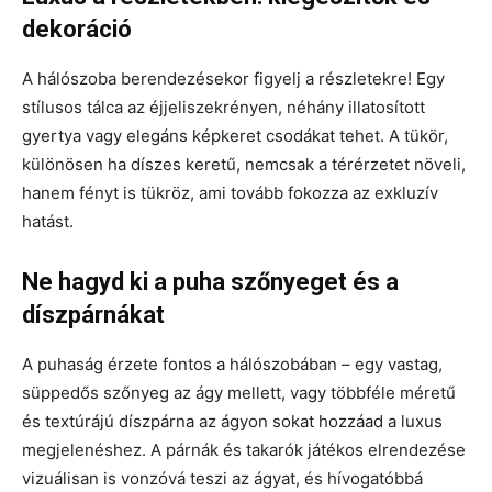
dekoráció
A hálószoba berendezésekor figyelj a részletekre! Egy
stílusos tálca az éjjeliszekrényen, néhány illatosított
gyertya vagy elegáns képkeret csodákat tehet. A tükör,
különösen ha díszes keretű, nemcsak a térérzetet növeli,
hanem fényt is tükröz, ami tovább fokozza az exkluzív
hatást.
Ne hagyd ki a puha szőnyeget és a
díszpárnákat
A puhaság érzete fontos a hálószobában – egy vastag,
süppedős szőnyeg az ágy mellett, vagy többféle méretű
és textúrájú díszpárna az ágyon sokat hozzáad a luxus
megjelenéshez. A párnák és takarók játékos elrendezése
vizuálisan is vonzóvá teszi az ágyat, és hívogatóbbá