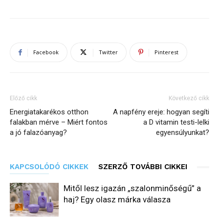
Facebook
Twitter
Pinterest
Előző cikk
Következő cikk
Energiatakarékos otthon
A napfény ereje: hogyan segíti
falakban mérve – Miért fontos
a D vitamin testi-lelki
a jó falazóanyag?
egyensúlyunkat?
KAPCSOLÓDÓ CIKKEK
SZERZŐ TOVÁBBI CIKKEI
Mitől lesz igazán „szalonminőségű” a
haj? Egy olasz márka válasza