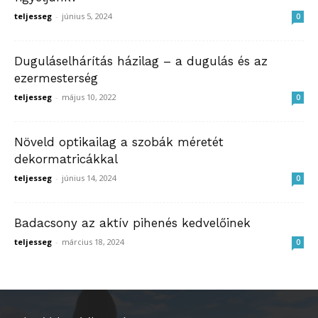
teljesseg
-
június 5, 2024
0
Duguláselhárítás házilag – a dugulás és az
ezermesterség
teljesseg
-
május 10, 2022
0
Növeld optikailag a szobák méretét
dekormatricákkal
teljesseg
-
június 14, 2024
0
Badacsony az aktív pihenés kedvelőinek
teljesseg
-
március 18, 2024
0