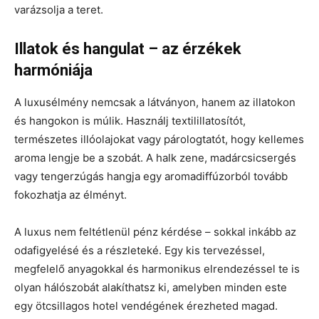
varázsolja a teret.
Illatok és hangulat – az érzékek
harmóniája
A luxusélmény nemcsak a látványon, hanem az illatokon
és hangokon is múlik. Használj textilillatosítót,
természetes illóolajokat vagy párologtatót, hogy kellemes
aroma lengje be a szobát. A halk zene, madárcsicsergés
vagy tengerzúgás hangja egy aromadiffúzorból tovább
fokozhatja az élményt.
A luxus nem feltétlenül pénz kérdése – sokkal inkább az
odafigyelésé és a részleteké. Egy kis tervezéssel,
megfelelő anyagokkal és harmonikus elrendezéssel te is
olyan hálószobát alakíthatsz ki, amelyben minden este
egy ötcsillagos hotel vendégének érezheted magad.