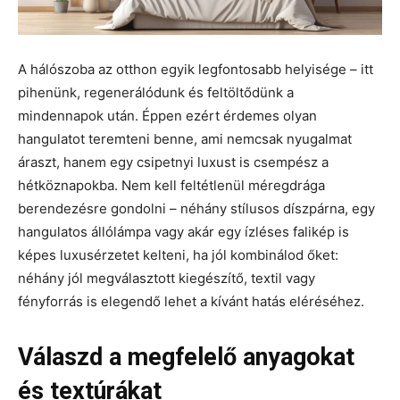
A hálószoba az otthon egyik legfontosabb helyisége – itt
pihenünk, regenerálódunk és feltöltődünk a
mindennapok után. Éppen ezért érdemes olyan
hangulatot teremteni benne, ami nemcsak nyugalmat
áraszt, hanem egy csipetnyi luxust is csempész a
hétköznapokba. Nem kell feltétlenül méregdrága
berendezésre gondolni – néhány stílusos díszpárna, egy
hangulatos állólámpa vagy akár egy ízléses falikép is
képes luxusérzetet kelteni, ha jól kombinálod őket:
néhány jól megválasztott kiegészítő, textil vagy
fényforrás is elegendő lehet a kívánt hatás eléréséhez.
Válaszd a megfelelő anyagokat
és textúrákat