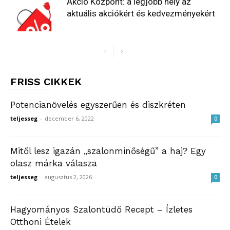
Akció Központ: a legjobb hely az
aktuális akciókért és kedvezményekért
FRISS CIKKEK
Potencianövelés egyszerűen és diszkréten
teljesseg
-
december 6, 2022
0
Mitől lesz igazán „szalonminőségű” a haj? Egy
olasz márka válasza
teljesseg
-
augusztus 2, 2026
0
Hagyományos Szalontüdő Recept – Ízletes
Otthoni Ételek