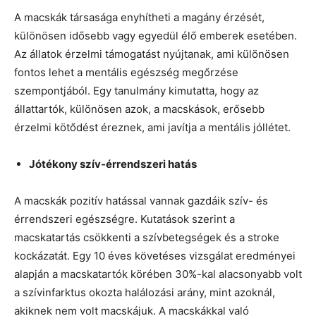
A macskák társasága enyhítheti a magány érzését,
különösen idősebb vagy egyedül élő emberek esetében.
Az állatok érzelmi támogatást nyújtanak, ami különösen
fontos lehet a mentális egészség megőrzése
szempontjából. Egy tanulmány kimutatta, hogy az
állattartók, különösen azok, a macskások, erősebb
érzelmi kötődést éreznek, ami javítja a mentális jóllétet.
Jótékony szív-érrendszeri hatás
A macskák pozitív hatással vannak gazdáik szív- és
érrendszeri egészségre. Kutatások szerint a
macskatartás csökkenti a szívbetegségek és a stroke
kockázatát. Egy 10 éves követéses vizsgálat eredményei
alapján a macskatartók körében 30%-kal alacsonyabb volt
a szívinfarktus okozta halálozási arány, mint azoknál,
akiknek nem volt macskájuk. A macskákkal való