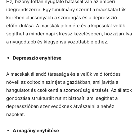
Hz) bizonyítottan nyugtató hatással van az emberi
idegrendszerre. Egy tanulmány szerint a macskatartók
körében alacsonyabb a szorongás és a depresszió
előfordulása. A macskák jelenléte és a kapcsolat velük
segíthet a mindennapi stressz kezelésében, hozzájárulva
a nyugodtabb és kiegyensúlyozottabb élethez.
Depresszió enyhítése
A macskák állandó társasága és a velük való törődés
növeli az oxitocin szintjét a gazdákban, ami javítja a
hangulatot és csökkenti a szomorúság érzését. Az állatok
gondozása strukturált rutint biztosít, ami segíthet a
depresszióban szenvedőknek átvészelni a nehéz
napokat.
A magány enyhítése