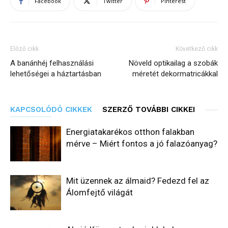
Facebook
Twitter
Pinterest
Előző cikk
Következő cikk
A banánhéj felhasználási
Növeld optikailag a szobák
lehetőségei a háztartásban
méretét dekormatricákkal
KAPCSOLÓDÓ CIKKEK
SZERZŐ TOVÁBBI CIKKEI
Energiatakarékos otthon falakban
mérve – Miért fontos a jó falazóanyag?
Mit üzennek az álmaid? Fedezd fel az
Álomfejtő világát