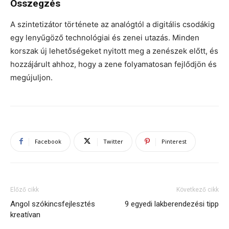
Összegzés
A szintetizátor története az analógtól a digitális csodákig
egy lenyűgöző technológiai és zenei utazás. Minden
korszak új lehetőségeket nyitott meg a zenészek előtt, és
hozzájárult ahhoz, hogy a zene folyamatosan fejlődjön és
megújuljon.
Facebook
Twitter
Pinterest
Előző cikk
Következő cikk
Angol szókincsfejlesztés
9 egyedi lakberendezési tipp
kreatívan