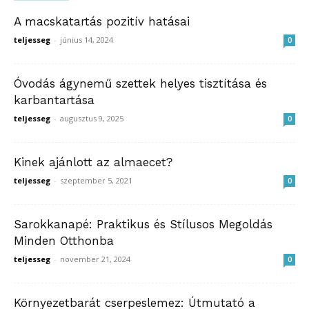
A macskatartás pozitív hatásai
teljesseg
-
június 14, 2024
0
Óvodás ágynemű szettek helyes tisztítása és
karbantartása
teljesseg
-
augusztus 9, 2025
0
Kinek ajánlott az almaecet?
teljesseg
-
szeptember 5, 2021
0
Sarokkanapé: Praktikus és Stílusos Megoldás
Minden Otthonba
teljesseg
-
november 21, 2024
0
Környezetbarát cserpeslemez: Útmutató a