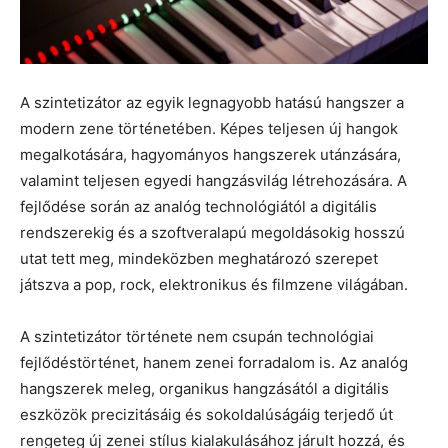
A szintetizátor az egyik legnagyobb hatású hangszer a
modern zene történetében. Képes teljesen új hangok
megalkotására, hagyományos hangszerek utánzására,
valamint teljesen egyedi hangzásvilág létrehozására. A
fejlődése során az analóg technológiától a digitális
rendszerekig és a szoftveralapú megoldásokig hosszú
utat tett meg, mindeközben meghatározó szerepet
játszva a pop, rock, elektronikus és filmzene világában.
A szintetizátor története nem csupán technológiai
fejlődéstörténet, hanem zenei forradalom is. Az analóg
hangszerek meleg, organikus hangzásától a digitális
eszközök precizitásáig és sokoldalúságáig terjedő út
rengeteg új zenei stílus kialakulásához járult hozzá, és