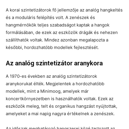
A korai szintetizátorok fő jellemzője az analóg hangkeltés
és a moduláris felépítés volt. A zenészek és
hangmérnökök teljes szabadságot kaptak a hangok
formálásában, de ezek az eszközök drágák és nehezen
szállíthatók voltak. Mindez azonban megalapozta a
későbbi, hordozhatóbb modellek fejlesztését.
Az analóg szintetizátor aranykora
A 1970-es években az analóg szintetizátorok
aranykorukat élték. Megjelentek a hordozhatóbb
modellek, mint a Minimoog, amelyek már
koncertkörnyezetben is használhatók voltak. Ezek az
eszközök meleg, telt és organikus hangzást nyújtottak,
amelyeket a mai napig nagyra értékelnek a zenészek.
Az időszak meghatározó hangszerei közé tartozott az