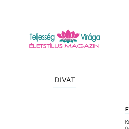
Teljesség
DIVAT
F
Virága
K