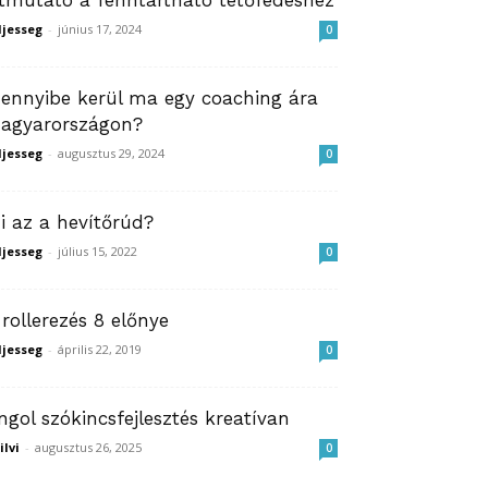
tmutató a fenntartható tetőfedéshez
ljesseg
-
június 17, 2024
0
ennyibe kerül ma egy coaching ára
agyarországon?
ljesseg
-
augusztus 29, 2024
0
i az a hevítőrúd?
ljesseg
-
július 15, 2022
0
 rollerezés 8 előnye
ljesseg
-
április 22, 2019
0
ngol szókincsfejlesztés kreatívan
ilvi
-
augusztus 26, 2025
0