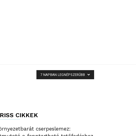
7 NAPBAN LEGNÉPSZERŰBB
RISS CIKKEK
örnyezetbarát cserpeslemez: