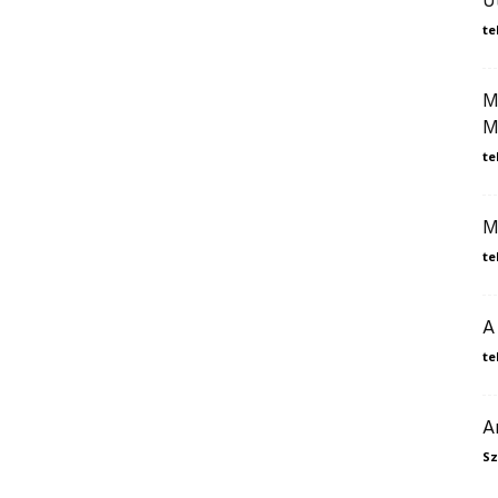
Ú
te
M
M
te
M
te
A
te
A
Sz