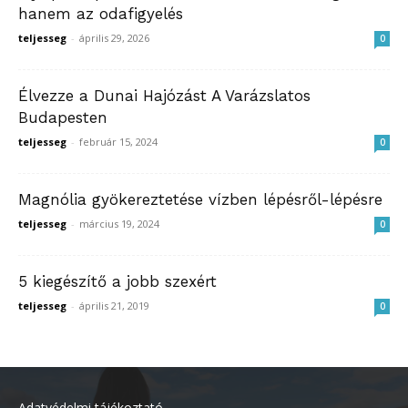
hanem az odafigyelés
teljesseg
-
április 29, 2026
0
Élvezze a Dunai Hajózást A Varázslatos
Budapesten
teljesseg
-
február 15, 2024
0
Magnólia gyökereztetése vízben lépésről-lépésre
teljesseg
-
március 19, 2024
0
5 kiegészítő a jobb szexért
teljesseg
-
április 21, 2019
0
Adatvédelmi tájékoztató