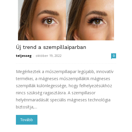
Új trend a szempillaiparban
teljesseg
-
október 19, 2022
0
Megérkeztek a műszempillaipar legújabb, innovatív
termékei, a mágneses műszempillák!A mágneses
szempillák különlegessége, hogy felhelyezésükhöz
nincs szükség ragasztásra. A szempillasor
helyénmaradását speciális mágneses technológia
biztosítja,...
Tovább