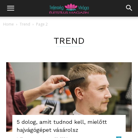
Home
Trend
Page 2
TREND
5 dolog, amit tudnod kell, mielőtt
hajvágógépet vásárolsz