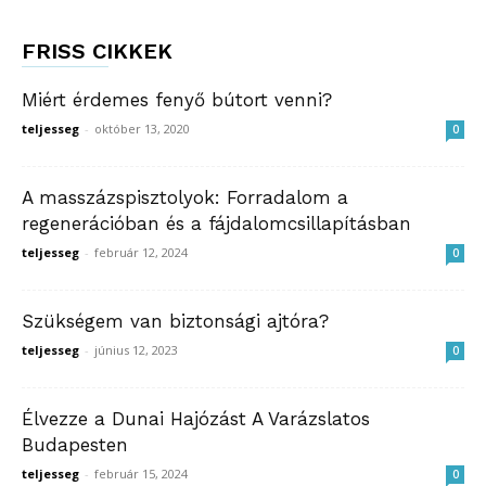
FRISS CIKKEK
Miért érdemes fenyő bútort venni?
teljesseg
-
október 13, 2020
0
A masszázspisztolyok: Forradalom a
regenerációban és a fájdalomcsillapításban
teljesseg
-
február 12, 2024
0
Szükségem van biztonsági ajtóra?
teljesseg
-
június 12, 2023
0
Élvezze a Dunai Hajózást A Varázslatos
Budapesten
teljesseg
-
február 15, 2024
0