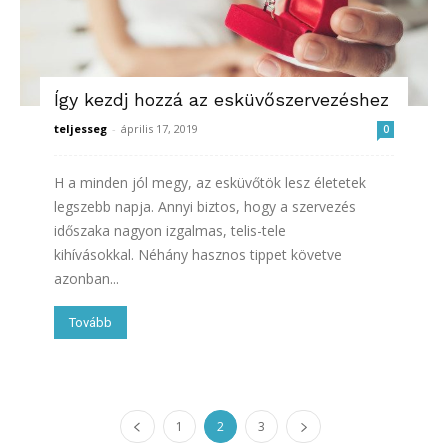
Így kezdj hozzá az esküvőszervezéshez
teljesseg
-
április 17, 2019
0
H a minden jól megy, az esküvőtök lesz életetek
legszebb napja. Annyi biztos, hogy a szervezés
időszaka nagyon izgalmas, telis-tele
kihívásokkal. Néhány hasznos tippet követve
azonban...
Tovább
1
2
3