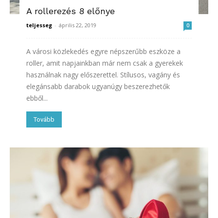
A rollerezés 8 előnye
teljesseg
-
április 22, 2019
0
A városi közlekedés egyre népszerűbb eszköze a
roller, amit napjainkban már nem csak a gyerekek
használnak nagy előszerettel. Stílusos, vagány és
elegánsabb darabok ugyanúgy beszerezhetők
ebből...
Tovább