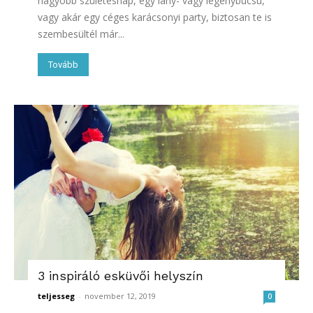
nagyobb születésnap, egy lány- vagy legénybúcsú,
vagy akár egy céges karácsonyi party, biztosan te is
szembesültél már...
Tovább
3 inspiráló esküvői helyszín
teljesseg
-
november 12, 2019
0