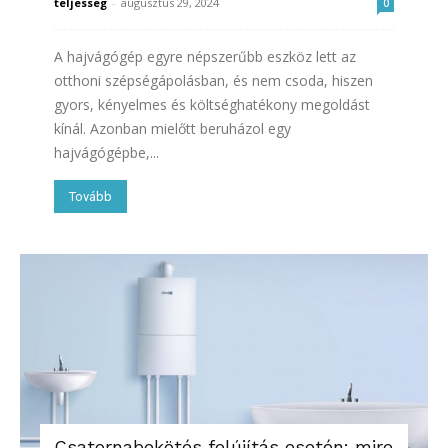
teljesseg
-
augusztus 29, 2024
0
A hajvágógép egyre népszerűbb eszköz lett az
otthoni szépségápolásban, és nem csoda, hiszen
gyors, kényelmes és költséghatékony megoldást
kínál. Azonban mielőtt beruházol egy
hajvágógépbe,...
Tovább
Csatornabekötés felújítás esetén: mire