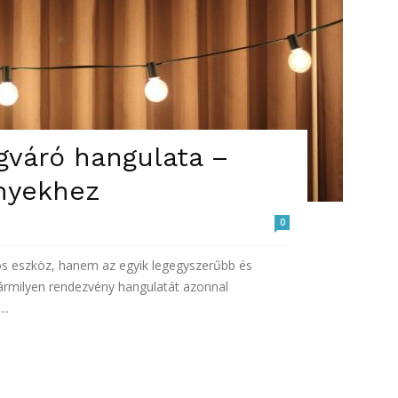
gváró hangulata –
nyekhez
0
s eszköz, hanem az egyik legegyszerűbb és
ármilyen rendezvény hangulatát azonnal
..