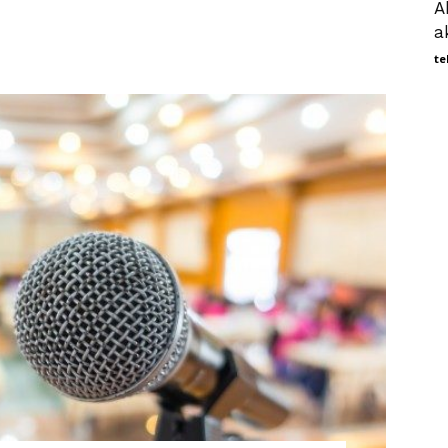
A
a
te