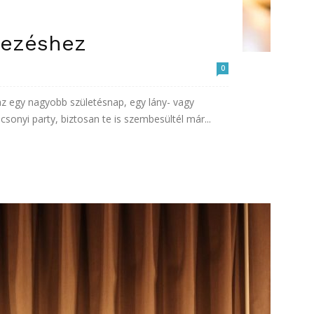
vezéshez
0
az egy nagyobb születésnap, egy lány- vagy
sonyi party, biztosan te is szembesültél már...