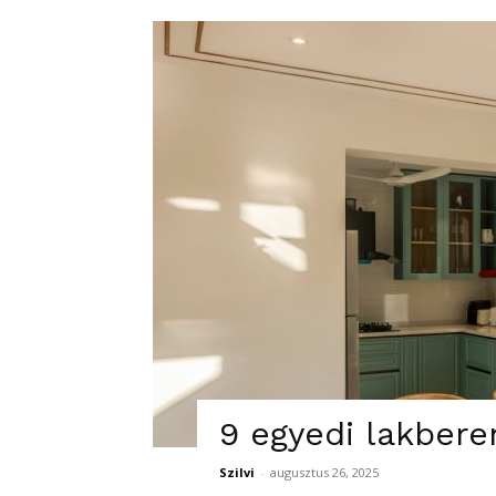
9 egyedi lakbere
Szilvi
-
augusztus 26, 2025