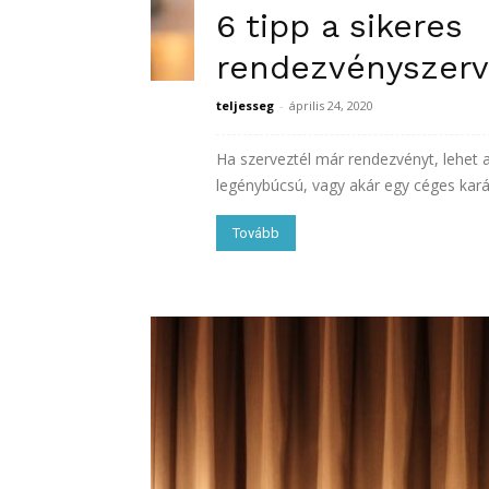
6 tipp a sikeres
rendezvényszer
teljesseg
-
április 24, 2020
Ha szerveztél már rendezvényt, lehet 
legénybúcsú, vagy akár egy céges karác
Tovább