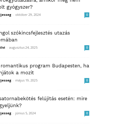
orokgyulladásra, amikor még nem
olt gyógyszer?
ljesseg
-
október 29, 2024
0
ngol szókincsfejlesztés utazás
émában
ilvi
-
augusztus 24, 2025
0
 romantikus program Budapesten, ha
njátok a mozit
ljesseg
-
május 19, 2025
0
satornabekötés felújítás esetén: mire
igyeljünk?
ljesseg
-
június 5, 2024
0