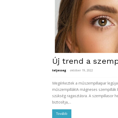
Új trend a szemp
teljesseg
-
október 19, 2022
Megérkeztek a műszempillaipar legúja
műszempillák!A mágneses szempillák k
szükség ragasztásra. A szempillasor 
biztosítja,...
Tovább