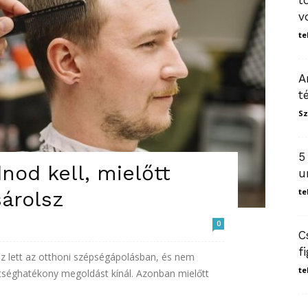
t
v
te
A
t
Sz
5
nod kell, mielőtt
u
te
árolsz
0
C
f
 lett az otthoni szépségápolásban, és nem
te
tséghatékony megoldást kínál. Azonban mielőtt