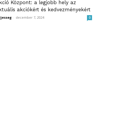
kció Központ: a legjobb hely az
ktuális akciókért és kedvezményekért
ljesseg
-
december 7, 2024
0