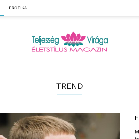
EROTIKA
Teljesség
TREND
F
Virága
M