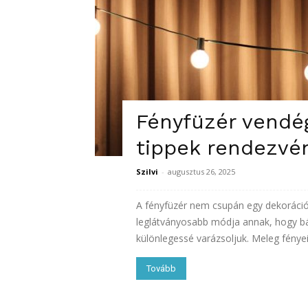
Fényfüzér vendé
tippek rendezvé
Szilvi
-
augusztus 26, 2025
A fényfüzér nem csupán egy dekoráció
leglátványosabb módja annak, hogy b
különlegessé varázsoljuk. Meleg fényei.
Tovább