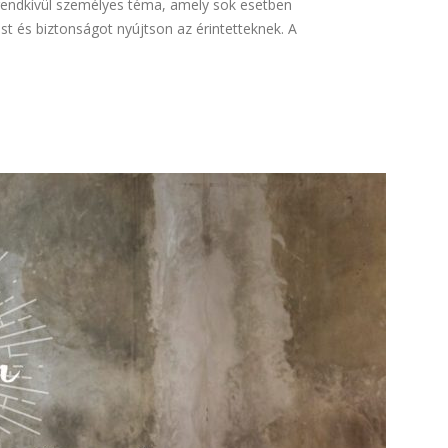
rendkívül személyes téma, amely sok esetben
 és biztonságot nyújtson az érintetteknek. A