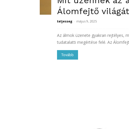
Mit üzennek az 
Álomfejtő világá
teljesseg
-
május 9, 2025
Az álmok üzenete gyakran rejtélyes, m
tudatalatti megértése felé. Az Álomfejt
Tovább