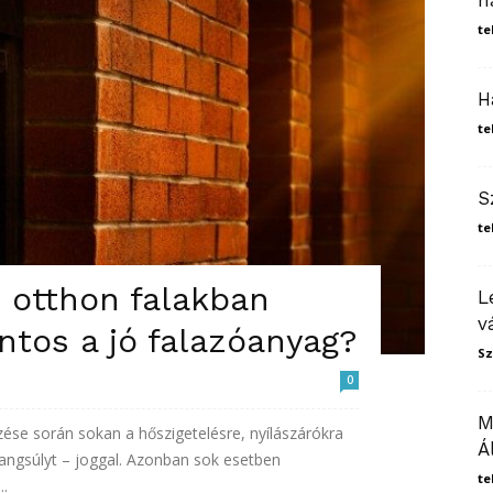
h
te
H
te
S
te
 otthon falakban
L
v
ntos a jó falazóanyag?
Sz
0
M
ése során sokan a hőszigetelésre, nyílászárókra
Á
hangsúlyt – joggal. Azonban sok esetben
te
..