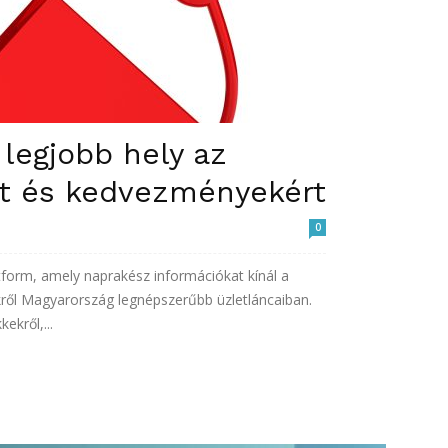
 legjobb hely az
rt és kedvezményekért
0
tform, amely naprakész információkat kínál a
kről Magyarország legnépszerűbb üzletláncaiban.
ekről,...