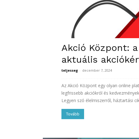
Akció Központ: a
aktuális akcióké
teljesseg
-
december 7, 2024
Az Akció Központ egy olyan online pla
legfrissebb akciókról és kedvezménye
Legyen szó élelmiszerről, háztartási cikk
Tovább