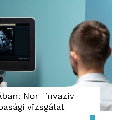
ban: Non-invazív
pasági vizsgálat
0