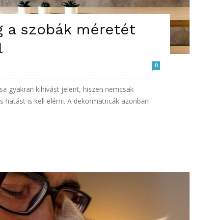
g a szobák méretét
l
0
sa gyakran kihívást jelent, hiszen nemcsak
s hatást is kell elérni. A dekormatricák azonban