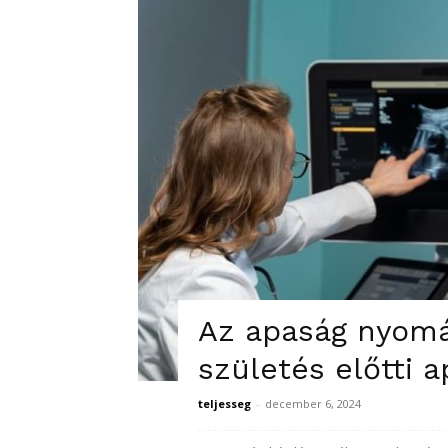
Az apaság nyomá
születés előtti a
teljesseg
-
december 6, 2024