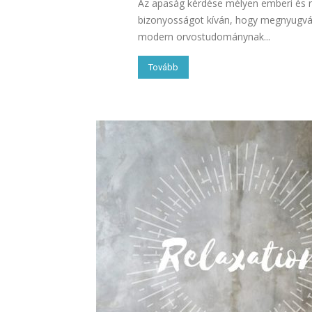
Az apaság kérdése mélyen emberi és 
bizonyosságot kíván, hogy megnyugvást
modern orvostudománynak...
Tovább