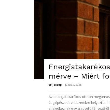
Energiatakarékos
mérve – Miért fo
teljesseg
-
július 7, 2025
Az energiatakarékos otthon megtervez
és gépészeti rendszerekre helyezik a 
elfeledkeznek egy alapvető tényezőről:.