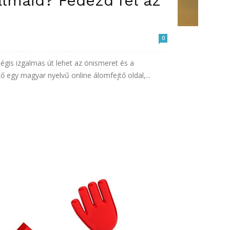
álmaid? Fedezd fel az
t
0
égis izgalmas út lehet az önismeret és a
ő egy magyar nyelvű online álomfejtő oldal,...