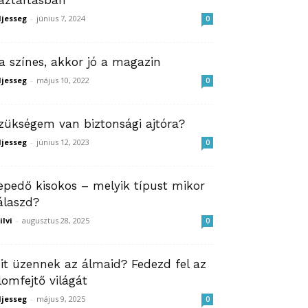
áztartásban
ljesseg
-
június 7, 2024
0
a színes, akkor jó a magazin
ljesseg
-
május 10, 2022
0
zükségem van biztonsági ajtóra?
ljesseg
-
június 12, 2023
0
epedő kisokos – melyik típust mikor
álaszd?
ilvi
-
augusztus 28, 2025
0
it üzennek az álmaid? Fedezd fel az
lomfejtő világát
ljesseg
-
május 9, 2025
0