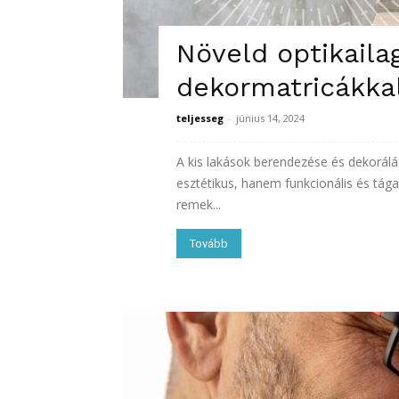
Növeld optikaila
dekormatricákka
teljesseg
-
június 14, 2024
A kis lakások berendezése és dekorálá
esztétikus, hanem funkcionális és tága
remek...
Tovább