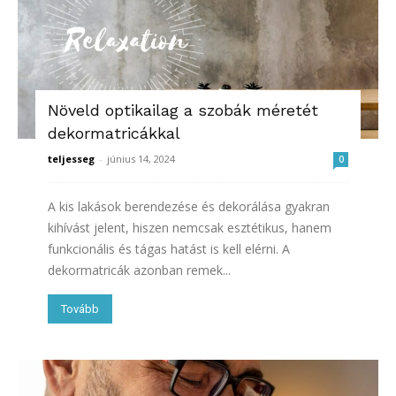
Növeld optikailag a szobák méretét
dekormatricákkal
teljesseg
-
június 14, 2024
0
A kis lakások berendezése és dekorálása gyakran
kihívást jelent, hiszen nemcsak esztétikus, hanem
funkcionális és tágas hatást is kell elérni. A
dekormatricák azonban remek...
Tovább