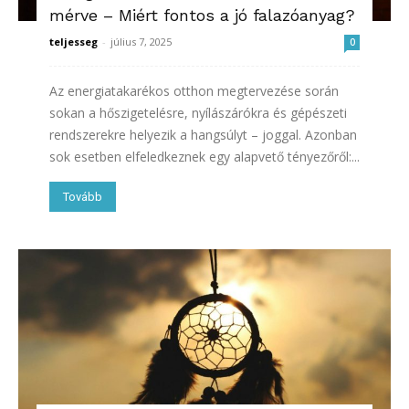
mérve – Miért fontos a jó falazóanyag?
teljesseg
-
július 7, 2025
0
Az energiatakarékos otthon megtervezése során
sokan a hőszigetelésre, nyílászárókra és gépészeti
rendszerekre helyezik a hangsúlyt – joggal. Azonban
sok esetben elfeledkeznek egy alapvető tényezőről:...
Tovább