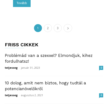
Tovább
1
2
3
FRISS CIKKEK
Problémád van a szexxel? Elmondjuk, kihez
fordulhatsz!
teljesseg
-
január 31, 2023
0
10 dolog, amit nem biztos, hogy tudtál a
potencianövelőkről
teljesseg
-
augusztus 2, 2021
0