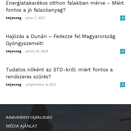
Energiatakarékos otthon falakban mérve – Miért
fontos a jó falazóanyag?
teljesseg
-
július 7, 2025
0
Hajózás a Dunán – Fedezze fel Magyarország
Gyöngyszemeit!
teljesseg
-
június 20, 2024
0
Tudatos nőként az STD-kről: miért fontos a
rendszeres szűrés?
teljesseg
-
szeptember 6, 2025
0
Adatvédelmi tájékoztató
MÉDIA AJÁNLAT